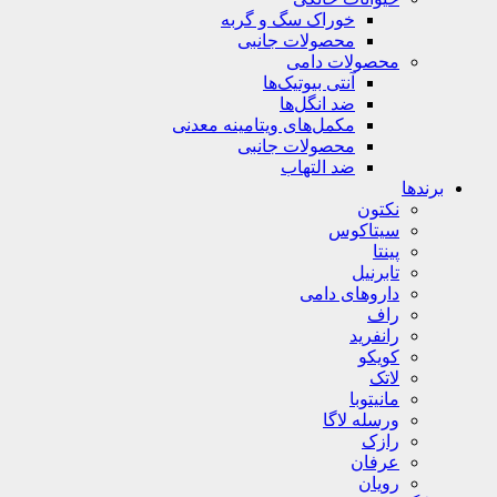
خوراک سگ و گربه
محصولات جانبی
محصولات دامی
آنتی بیوتیک‌ها
ضد انگل‌ها
مکمل‌های ویتامینه معدنی
محصولات جانبی
ضد التهاب
برندها
نکتون
سیتاکوس
پینتا
تابرنیل
داروهای دامی
راف
رانفرید
کویکو
لاتک
مانیتوبا
ورسله لاگا
رازک
عرفان
رویان