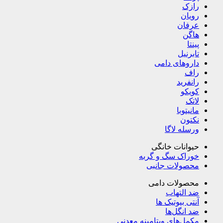
رازک
رویان
عرفان
هاگن
پینتا
تابرنیل
داروهای دامی
راف
رانفرید
کویکو
لاتک
مانیتوبا
نکتون
ورسله لاگا
حیوانات خانگی
خوراک سگ و گربه
محصولات جانبی
محصولات دامی
ضد التهاب
آنتی بیوتیک ها
ضد انگل‌ها
مکمل‌های ویتامینه معدنی