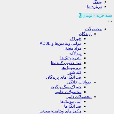
وبلاگ
درباره ما
سبد خرید
۰
تومان
0
محصولات
پرندگان
خوراک
مولتی ویتامین‌ها و AD3E
مواد معدنی
سرلاک
آنتی بیوتیک‌ها
ضد عفونی کننده‌ها
پرو بیوتیک‌ها
کبد شور
ضد انگل های پرندگان
حیوانات خانگی
خوراک سگ و گربه
محصولات جانبی
محصولات دامی
آنتی بیوتیک‌ها
ضد انگل‌ها
مکمل‌های ویتامینه معدنی