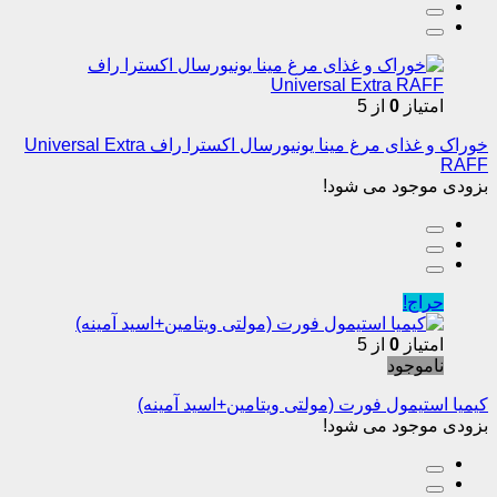
امتیاز
0
از 5
خوراک و غذای مرغ مینا یونیورسال اکسترا راف Universal Extra
RAFF
بزودی موجود می شود!
حراج!
امتیاز
0
از 5
ناموجود
کیمیا استیمول فورت (مولتی ویتامین+اسید آمینه)
بزودی موجود می شود!