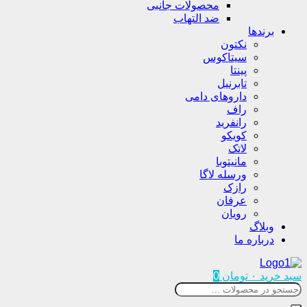
محصولات جانبی
ضد التهاب
برندها
نکتون
سیتاکوس
پینتا
تابرنیل
داروهای دامی
راف
رانفرید
کویکو
لاتک
مانیتوبا
ورسله لاگا
رازک
عرفان
رویان
وبلاگ
درباره ما
سبد خرید
۰
تومان
0