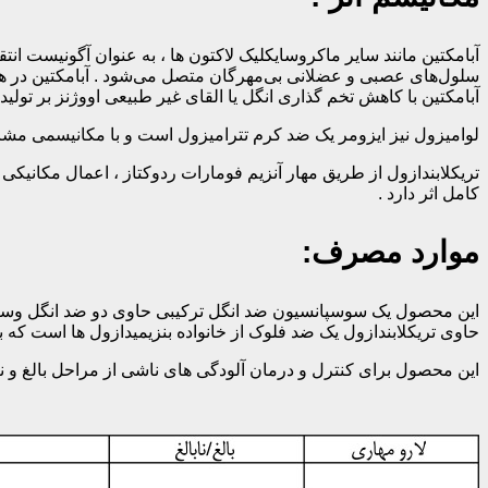
سلول‌های عصبی و عضلانی بی‌مهرگان متصل می‌شود . آبامکتین در هر د
آبامکتین با کاهش تخم گذاری انگل یا القای غیر طبیعی اووژنز بر تولید 
لوامیزول نیز ایزومر یک ضد کرم تترامیزول است و با مکانیسمی مشاب
تریکلابندازول از طریق مهار آنزیم فومارات ردوکتاز ، اعمال مکانیکی و
کامل اثر دارد .
موارد مصرف:
این محصول یک سوسپانسیون ضد انگل ترکیبی حاوی دو ضد انگل وسیع الط
حاوی تریکلابندازول یک ضد فلوک از خانواده بنزیمیدازول ها است که
این محصول برای کنترل و درمان آلودگی های ناشی از مراحل بالغ و ناب