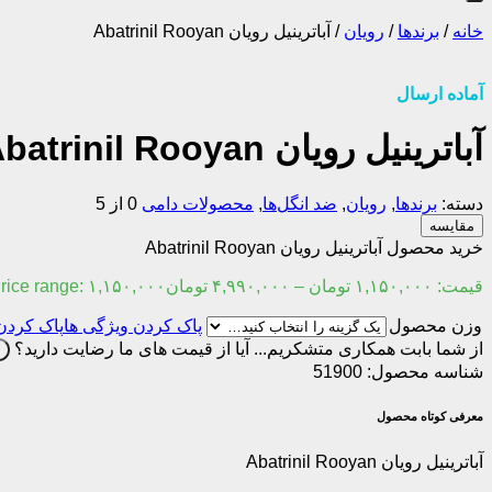
خانه
/
برندها
/
رویان
/
آباترینیل رویان Abatrinil Rooyan
آماده ارسال
آباترینیل رویان Abatrinil Rooyan
دسته:
برندها
,
رویان
,
ضد انگل‌ها
,
محصولات دامی
0 از 5
مقایسه
خرید محصول آباترینیل رویان Abatrinil Rooyan
قیمت:
۱,۱۵۰,۰۰۰
تومان
–
۴,۹۹۰,۰۰۰
تومان
Price range: ۱,۱۵۰,۰۰۰ تومان through ۴,۹۹۰,۰۰۰ تو
وزن محصول
پاک کردن
از شما بابت همکاری متشکریم...
آیا از قیمت های ما رضایت دارید؟
ب
شناسه محصول:
51900
معرفی کوتاه محصول
آباترینیل رویان Abatrinil Rooyan