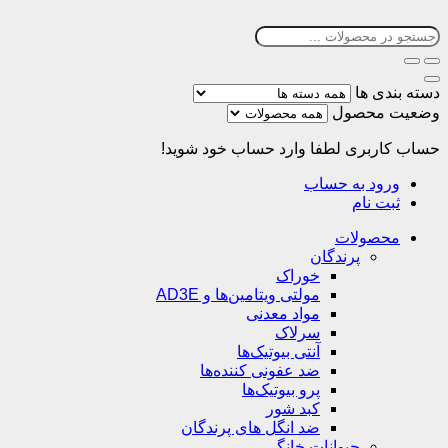
دسته بندی ها
وضعیت محصول
حساب کاربری
لطفا وارد حساب خود شوید!
ورود به حساب
ثبت نام
محصولات
پرندگان
خوراک
مولتی ویتامین‌ها و AD3E
مواد معدنی
سرلاک
آنتی بیوتیک‌ها
ضد عفونی کننده‌ها
پرو بیوتیک‌ها
کبد شور
ضد انگل های پرندگان
حیوانات خانگی