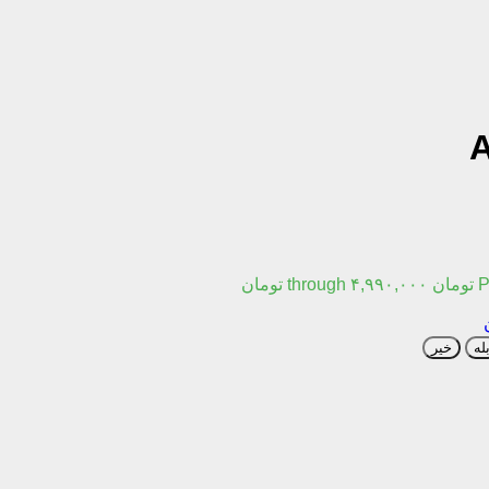
مان
له
خیر