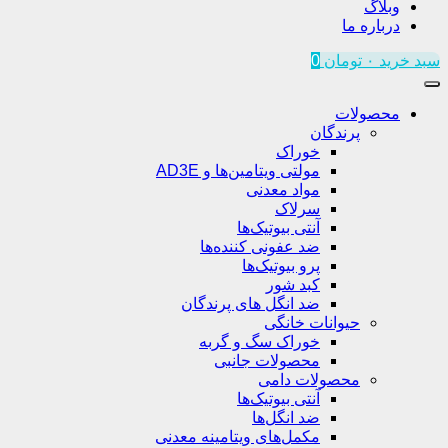
وبلاگ
درباره ما
سبد خرید
۰
تومان
0
محصولات
پرندگان
خوراک
مولتی ویتامین‌ها و AD3E
مواد معدنی
سرلاک
آنتی بیوتیک‌ها
ضد عفونی کننده‌ها
پرو بیوتیک‌ها
کبد شور
ضد انگل های پرندگان
حیوانات خانگی
خوراک سگ و گربه
محصولات جانبی
محصولات دامی
آنتی بیوتیک‌ها
ضد انگل‌ها
مکمل‌های ویتامینه معدنی