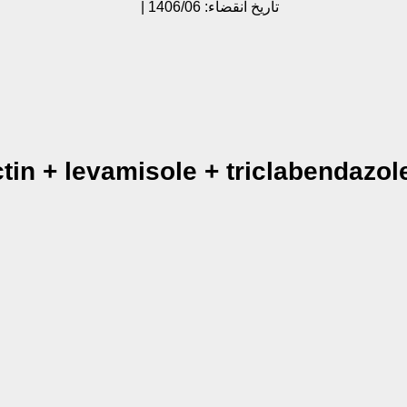
تاریخ انقضاء: 1406/06 |