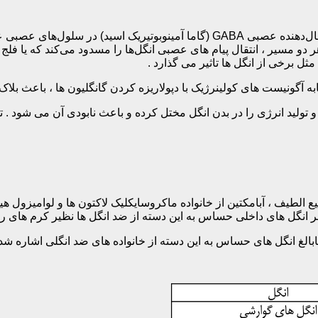
آبامکتین مانند سایر ماکروسایکلیک لاکتون ها ، به عنوان آگونیست انتقال‌دهنده عصبی ‌A‌
و مسیر ، انتقال پیام های عصبی انگل‌ها را مسدود می‌کند که یا فلج ش
مثل برخی از انگل ها تاثیر می گذارد .
ه آگونیست های کولینرژیک با دپولاریزه کردن گانگلیون ها ، باعث بل
 تولید انرژی را در بدن انگل مختل کرده و باعث نابودی آن می شود . تری
یف ، آبامکتین از خانواده ماکروسایکلیک لاکتون ها و لوامیزول هیدرو
 بر انگل های داخلی حساس به این دسته از ضد انگل ها نظیر کرم های 
الغ انگل های حساس به این دسته از خانواده های ضد انگلی اشاره شده 