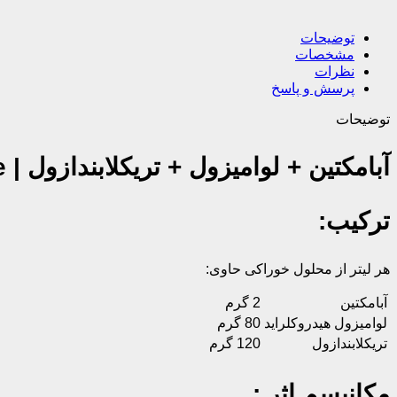
توضیحات
مشخصات
نظرات
پرسش و پاسخ
توضیحات
آبامکتین + لوامیزول + تریکلابندازول | Abamectin + levamisole + triclabendazole
ترکیب:
هر لیتر از محلول خوراکی حاوی:
آبامکتین
2 گرم
لوامیزول هیدروکلراید
80 گرم
تریکلابندازول
120 گرم
مکانیسم اثر :