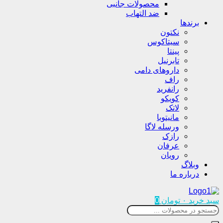
محصولات جانبی
ضد التهاب
برندها
نکتون
سیتاکوس
پینتا
تابرنیل
داروهای دامی
راف
رانفرید
کویکو
لاتک
مانیتوبا
ورسله لاگا
رازک
عرفان
رویان
وبلاگ
درباره ما
سبد خرید
۰
تومان
0