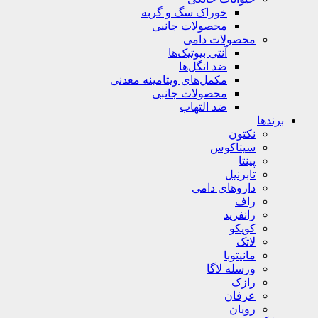
خوراک سگ و گربه
محصولات جانبی
محصولات دامی
آنتی بیوتیک‌ها
ضد انگل‌ها
مکمل‌های ویتامینه معدنی
محصولات جانبی
ضد التهاب
برندها
نکتون
سیتاکوس
پینتا
تابرنیل
داروهای دامی
راف
رانفرید
کویکو
لاتک
مانیتوبا
ورسله لاگا
رازک
عرفان
رویان