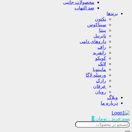
محصولات جانبی
ضد التهاب
برندها
نکتون
سیتاکوس
پینتا
تابرنیل
داروهای دامی
راف
رانفرید
کویکو
لاتک
مانیتوبا
ورسله لاگا
رازک
عرفان
رویان
وبلاگ
درباره ما
سبد خرید
۰
تومان
0