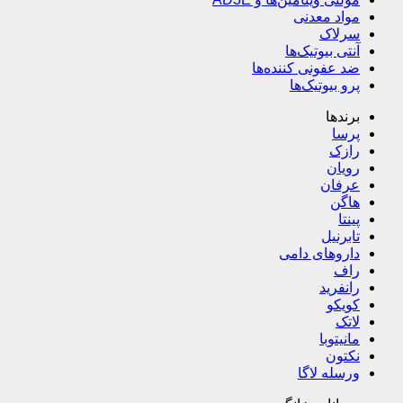
مواد معدنی
سرلاک
آنتی بیوتیک‌ها
ضد عفونی کننده‌ها
پرو بیوتیک‌ها
برندها
پرسا
رازک
رویان
عرفان
هاگن
پینتا
تابرنیل
داروهای دامی
راف
رانفرید
کویکو
لاتک
مانیتوبا
نکتون
ورسله لاگا