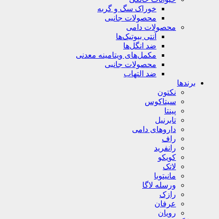
خوراک سگ و گربه
محصولات جانبی
محصولات دامی
آنتی بیوتیک‌ها
ضد انگل‌ها
مکمل‌های ویتامینه معدنی
محصولات جانبی
ضد التهاب
برندها
نکتون
سیتاکوس
پینتا
تابرنیل
داروهای دامی
راف
رانفرید
کویکو
لاتک
مانیتوبا
ورسله لاگا
رازک
عرفان
رویان