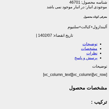
شناسه محصول:
46701
موجودی انبار:
در انبار موجود نمی باشد
معرفی کوتاه محصول
آلبندازول+کبالت+سلنیوم
تاریخ انقضاء: 1402/07 |
توضیحات
مشخصات
نظرات
پرسش و پاسخ
توضیحات
[vc_row][vc_column][vc_column_text]
مشخصات محصول
ترکیب :