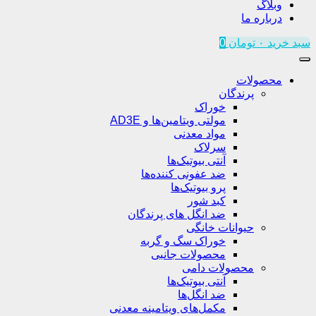
وبلاگ
درباره ما
سبد خرید
۰
تومان
0
محصولات
پرندگان
خوراک
مولتی ویتامین‌ها و AD3E
مواد معدنی
سرلاک
آنتی بیوتیک‌ها
ضد عفونی کننده‌ها
پرو بیوتیک‌ها
کبد شور
ضد انگل های پرندگان
حیوانات خانگی
خوراک سگ و گربه
محصولات جانبی
محصولات دامی
آنتی بیوتیک‌ها
ضد انگل‌ها
مکمل‌های ویتامینه معدنی