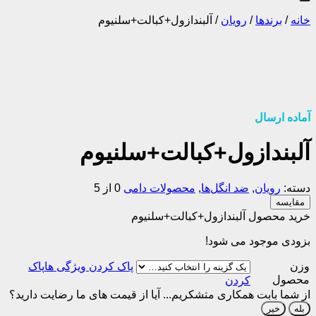
خانه
/
برندها
/
رویان
/
آلبندازول+کبالت+سلنیوم
آماده ارسال
آلبندازول+کبالت+سلنیوم
دسته:
رویان
,
ضد انگل‌ها
,
محصولات دامی
0 از 5
مقایسه
خرید محصول آلبندازول+کبالت+سلنیوم
بزودی موجود می شود!
وزن
پاک
محصول
کردن
از شما بابت همکاری متشکریم...
آیا از قیمت های ما رضایت دارید؟
بله
خیر