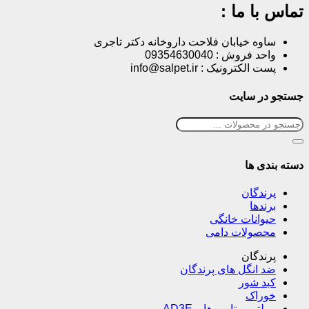
تماس با ما :
ساوه خیابان فلاحت داروخانه دکتر تاجری
واحد فروش : 09354630040
پست الکترونیک : info@salpet.ir
جستجو در سایت
دسته بندی ها
پرندگان
برندها
حیوانات خانگی
محصولات دامی
پرندگان
ضد انگل های پرندگان
کبد شور
خوراک
مولتی ویتامین‌ها و AD3E