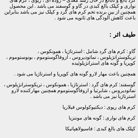
گرد بالغ و نابالغ در حال رشد معدی – روده ای ، ریوی ، کرم های
نواری و کپلک بالغ کبدی در گاو و گوسفند می باشد . این محصول
همچنین از بین برنده تخم کرم های گرد و کپلک نیز می باشد بنابراین
باعث کاهش آلودگی های ثانویه می شود .
طیف اثر :
گاو : کرم های گرد شامل : استرتاژیا ، همونکوس ،
تریکوسترانژیلوس ، نماتودیروس ، ازوفاگوستوموم ، بونوستوموم ،
کوپریا و گونه های استرانژیلوئیده
همچنین باعث مهار لارو گونه های کوپریا و استرتاژیا می شود .
گوسفند: کرم های گرد : استرتاژیا ، همونکوس ، تریکوسترانژیلوس ،
نماتودیروس ، شابرتیا و ازوفاگوستوموم همچنین مهارکننده لارو
استرتاژیا نیز می باشد .
کرم های ریوی : دیکتیوکولوس فیلاریا
کرم های نواری : گونه های موننزیا
کپلک های بالغ کبدی : فاسیولاهپاتیکا