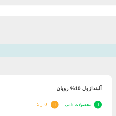
آلبندازول 10% رویان
محصولات دامی
0 از 5