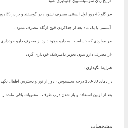
-از یخ زدن سوسپانسیون جلوگیری شود .
-در گاو 45 روز اول آبستنی مصرف نشود ، در گوسفند و بز در 35 روز اول
-آبستنی یا یک ماه بعد از جداکردن قوچ ازگله مصرف نشود .
-در مواردی که حساسیت به دارو وجود دارد از مصرف دارو خودداری گ
-از مصرف دارو بدون تجویز دامپزشک خودداری گردد .
شرایط نگهداری :
در دمای 30-150 درجه سلسیوس ، دور از نور و دسترس اطفال نگهداری شود .
بعد از اولین استفاده و باز شدن درب ظرف ، محتویات باقی مانده را می توان تا 30 روز به
مشخصات