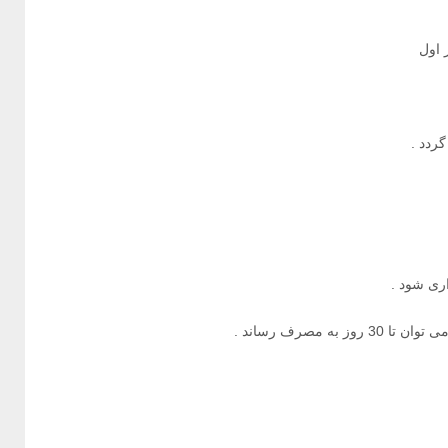
ردد .
 مصرف رساند .