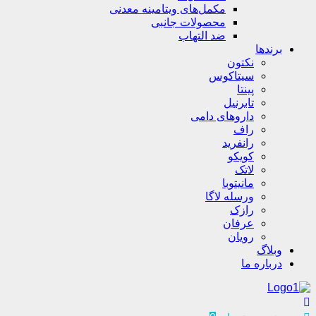
مکمل‌های ویتامینه معدنی
محصولات جانبی
ضد التهاب
برندها
نکتون
سیتاکوس
پینتا
تابرنیل
داروهای دامی
راف
رانفرید
کویکو
لاتک
مانیتوبا
ورسله لاگا
رازک
عرفان
رویان
وبلاگ
درباره ما