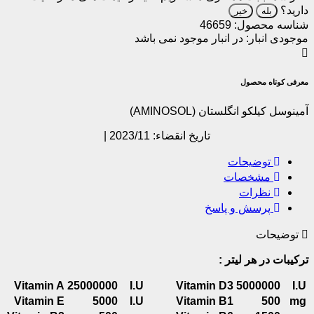
رید؟
بله
خیر
اسه محصول:
46659
جودی انبار:
در انبار موجود نمی باشد
رفی کوتاه محصول
نوسل کیلکو انگلستان (AMINOSOL)
تاریخ انقضاء: 2023/11 |
توضیحات
مشخصات
نظرات
پرسش و پاسخ
توضیحات
کیبات در هر لیتر :
Vitamin A
2
5
0
00
000
I.U
Vitamin D3
5
000000
I
Vitamin E
5000
I.U
Vitamin B1
5
00
m