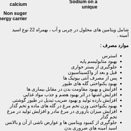
Sodium on a
calcium
unique
Non suger
energy carrier
شامل ویتامین های محلول در چربی و آب ، بهمراه 22 نوع اسید
ینه .
ارد مصرف :
استرس
بهبود متابولیسم پایه
جلوگیری از بستر خواری
قبل و بعد از واکسیناسیون
پس از مصرف آنتی بیوتیک ها
بهبود یکنواختی گله های طیور
افزایش و بهبود مقاومت بدن در مقابل بیماری ها
افزایش اشتها در اثر بهبود هضم و جذب مواد غذایی
افزایش بازده تولید و بهبود ضریب تبدیل در طیور گوشتی
بهبود یکنواختی وزن تخم مرغ در گله های ماده و تخم گذار
افزایش میزان باروری در مرغ مادر و افزایش تولید در مرغ
تخم گذار
جلوگیری از کمبود ویتامین ها و عوارض ناشی از آن و بالانس
اسید آمینه های ضروری بدن