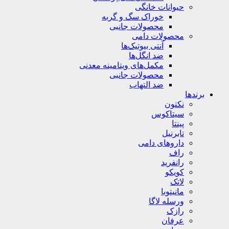
حیوانات خانگی
خوراک سگ و گربه
محصولات جانبی
محصولات دامی
آنتی بیوتیک‌ها
ضد انگل‌ها
مکمل‌های ویتامینه معدنی
محصولات جانبی
ضد التهاب
برندها
نکتون
سیتاکوس
پینتا
تابرنیل
داروهای دامی
راف
رانفرید
کویکو
لاتک
مانیتوبا
ورسله لاگا
رازک
عرفان