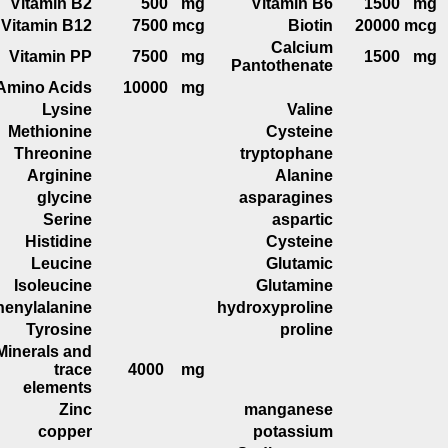
Vitamin B2
500
mg
Vitamin B6
1
500
m
Vitamin B12
7
500
mcg
Biotin
20000
mc
Calcium
Vitamin PP
7500
mg
1500
m
Pantothenate
Amino Acids
10000
mg
Lysine
Valine
Methionine
Cysteine
Threonine
tryptophane
Arginine
Alanine
glycine
asparagines
Serine
aspartic
Histidine
Cysteine
Leucine
Glutamic
Isoleucine
Glutamine
Phenylalanine
hydroxyproline
Tyrosine
proline
Minerals and
trace
4000
mg
elements
Zinc
manganese
copper
potassium