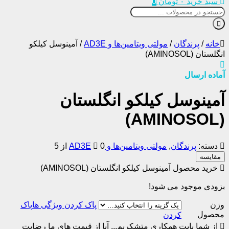
سبد خرید
۰
تومان
0
انه
/
پرندگان
/
مولتی ویتامین‌ها و AD3E
/
آمینوسل کیلکو
ستان (AMINOSOL)
اده ارسال
مینوسل کیلکو انگلستان
سته:
پرندگان
,
مولتی ویتامین‌ها و AD3E
0 از 5
قایسه
خرید محصول آمینوسل کیلکو انگلستان (AMINOSOL)
ودی موجود می شود!
ن
پاک
حصول
کردن
ز شما بابت همکاری متشکریم...
آیا از قیمت های ما رضایت