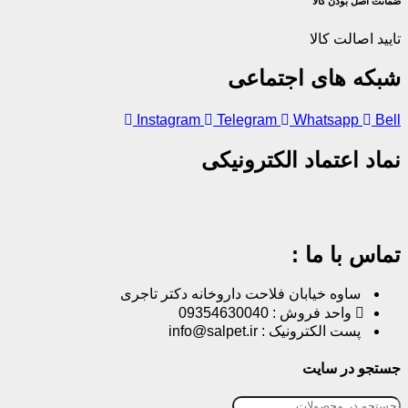
نت اصل‌ بودن کالا
یید اصالت کالا
بکه های اجتماعی
Instagram
Telegram
Whatsapp
Be
اد اعتماد الکترونیکی
اس با ما :
ساوه خیابان فلاحت داروخانه دکتر تاجری
واحد فروش : 09354630040
پست الکترونیک : info@salpet.ir
تجو در سایت