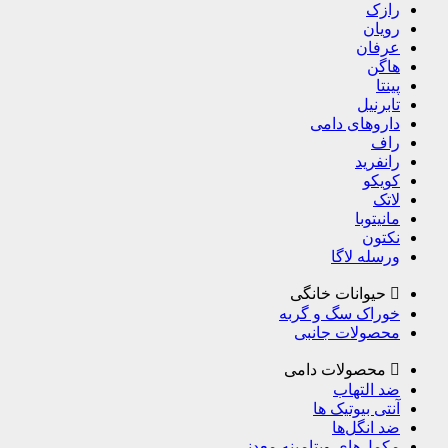
رازک
رویان
عرفان
هاگن
پینتا
تابرنیل
داروهای دامی
راف
رانفرید
کویکو
لاتک
مانیتوبا
نکتون
ورسله لاگا
حیوانات خانگی
خوراک سگ و گربه
محصولات جانبی
محصولات دامی
ضد التهاب
آنتی بیوتیک ها
ضد انگل‌ها
مکمل‌های ویتامینه معدنی