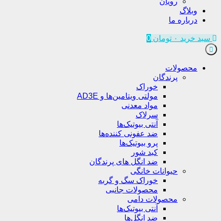
رویان
وبلاگ
درباره ما
سبد خرید
۰
تومان
0
محصولات
پرندگان
خوراک
مولتی ویتامین‌ها و AD3E
مواد معدنی
سرلاک
آنتی بیوتیک‌ها
ضد عفونی کننده‌ها
پرو بیوتیک‌ها
کبد شور
ضد انگل های پرندگان
حیوانات خانگی
خوراک سگ و گربه
محصولات جانبی
محصولات دامی
آنتی بیوتیک‌ها
ضد انگل‌ها