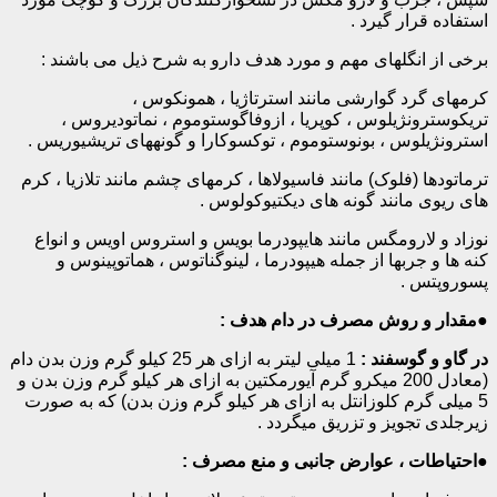
استفاده قرار گیرد .
برخی از انگلهای مهم و مورد هدف دارو به شرح ذیل می باشند :
کرمهای گرد گوارشی مانند استرتاژیا ، همونکوس ،
تریکوسترونژیلوس ، کوپریا ، ازوفاگوستوموم ، نماتودیروس ،
استرونژیلوس ، بونوستوموم ، توکسوکارا و گونه­های تریشیوریس .
ترماتودها (فلوک) مانند فاسیولاها ، کرم­های چشم مانند تلازیا ، کرم
های ریوی مانند گونه­ های دیکتیوکولوس .
نوزاد و لارومگس مانند هایپودرما بویس و استروس اویس و انواع
کنه ها و جرب­ها از جمله هیپودرما ، لینوگناتوس ، هماتوپینوس و
پسوروپتس .
●
مقدار و روش مصرف در دام هدف :
در گاو و گوسفند :
1 میلی لیتر به ­ازای هر 25 کیلو گرم وزن بدن دام
(معادل 200 میکرو گرم آیورمکتین به­ ازای هر کیلو گرم وزن بدن و
5 میلی­ گرم کلوزانتل به ­ازای هر کیلو گرم وزن بدن) که به­ صورت
زیرجلدی تجویز و تزریق می­گردد .
●
احتیاطات ، عوارض جانبی و منع مصرف :