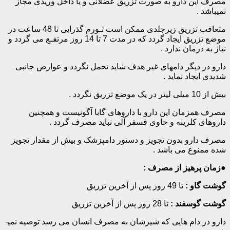
مصرف این دارو به ­صورت تزریق عضلانی و یا داخل وریدی مجاز
نمی­باشد .
متعاقب تزریق زیرجلدی ممکن است تـورم گذرایی تا 48 ساعت در
موضع تزریق ایجاد گردد که در مدت 7 تا 14 روز مرتفـع می گردد و
نیاز به درمان ندارد .
دارو در دیگر دامهای غیر هدف شاید تحمل نگردد و عوارض جانبی
شدیدی ایجاد نماید .
بیش از 10 میلی ­لیتر در یک موضع تزریق نگردد .
مصرف همزمان این دارو با داروهای گابا آگونیست و همچنین
داروهای کلرینه و حاوی فسفر آلی نباید مصرف گردد .
مصرف دارو بدون تجویز و دستور دامپزشک و بیش از مقدار تجویز
شده ممنوع می باشد .
●
زمان پرهیز از مصرف :
گوشت گاو :
تا 49 روز پس از آخرین تزریق
گوشت گوسفند :
تا 28 روز پس از آخرین تزریق
دارو در دام هایی که شیرشان به مصرف انسان می رسد توصیه نمی­