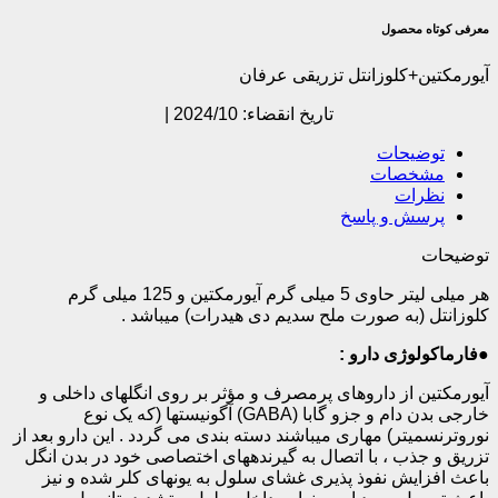
معرفی کوتاه محصول
آیورمکتین+کلوزانتل تزریقی عرفان
تاریخ انقضاء: 2024/10 |
توضیحات
مشخصات
نظرات
پرسش و پاسخ
توضیحات
هر میلی لیتر حاوی 5 میلی گرم آیورمکتین و 125 میلی­ گرم
کلوزانتل (به­ صورت ملح سدیم دی­ هیدرات) می­باشد .
●
فارماکولوژی دارو :
آیورمکتین از داروهای پرمصرف و مؤثر بر روی انگل­های داخلی و
خارجی بدن دام و جزو گابا (
GABA
) آگونیست­ها (که یک نوع
نوروترنسمیتر) مهاری می­باشند دسته بندی می گردد . این دارو بعد از
تزریق و جذب ، با اتصال به گیرنده­های اختصاصی خود در بدن انگل
باعث افزایش نفوذ پذیری غشای سلول به یونهای کلر شده و نیز