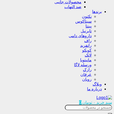
محصولات جانبی
ضد التهاب
برندها
نکتون
سیتاکوس
پینتا
تابرنیل
داروهای دامی
راف
رانفرید
کویکو
لاتک
مانیتوبا
ورسله لاگا
رازک
عرفان
رویان
وبلاگ
درباره ما
سبد خرید
۰
تومان
0