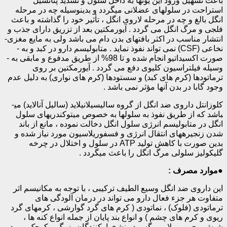
باعث تسهیل ورود این یونها به داخل سلول و تشدید پتانسیل
استراحت در سلولهای عضلانی می­گردد و بدینوسیله چه در مرحله
انگل بالغ و چه در مرحله لاروی انگل ، تأثیر خود را گذاشته و باعث
فلجی و مرگ انگل می گردد . آیورمکتین بعد از تزریق دارای جذب و
انتشار مناسب در اکثر بافتهای بدن دام می باشد ولی به مایع مغزی-
نخاعی (
CSF
) نمی تواند نفوذ نماید . متابولیسم دارو در کبد و به ­
صورت اکسیداتیو انجام شده و تا 98% از طریق مدفوع و مابقی به ­
وسیله فیلتراسیون کلیوی دفع می گردد . آیورمکتین بر روی
ترماتودها (کرم های کبد) و سستودها (کرم های نواری) به ­­دلیل عدم
وجود گابا در بدن آنها مؤثر نمی باشد .
کلوزانتل داروی ضد انگل از گروه سالیسیلانیلاید (سالیل آنالاید) می­
باشد که از طریق نفوذ به سلول­ها به­ خصوص میتوکندری­های سلول
انگل در متابولیسم انرژی سلول انگل دخالت نموده ، مانع از باند
شدن زنجیره­های انتقال انرژی و فسفوریلاسیون مورد نیاز شده و
بدین صورت با کاهش تولید
ATP
در سلول و اختلال در چرخه
گلیکولیز سلولی مرگ انگل را باعث می­گردد .
●
موارد مصرف :
این داروی ضد انگل وسیع الطیف ترکیبی ، با توجه به مکانیسم اثر
متفاوت هر جزء فعال دارو می تواند در درمان آلودگی های
ترماتودی (فلوک) ، نماتودی ( کرم های گرد گوارشی ، کرمهای گرد
ریوی و کرم های چشم ) و انواع بند پایان از جمله انواع کنه ها ،
شپش ، جرب و لارو مگس در نشخوارکنندگان بزرگ و کوچک مورد