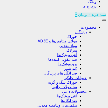
وبلاگ
درباره ما
سبد خرید
۰
تومان
0
محصولات
پرندگان
خوراک
مولتی ویتامین‌ها و AD3E
مواد معدنی
سرلاک
آنتی بیوتیک‌ها
ضد عفونی کننده‌ها
پرو بیوتیک‌ها
کبد شور
ضد انگل های پرندگان
حیوانات خانگی
خوراک سگ و گربه
محصولات جانبی
محصولات دامی
آنتی بیوتیک‌ها
ضد انگل‌ها
مکمل‌های ویتامینه معدنی