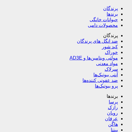
پرندگان
برندها
حیوانات خانگی
محصولات دامی
پرندگان
ضد انگل های پرندگان
کبد شور
خوراک
مولتی ویتامین‌ها و AD3E
مواد معدنی
سرلاک
آنتی بیوتیک‌ها
ضد عفونی کننده‌ها
پرو بیوتیک‌ها
برندها
پرسا
رازک
رویان
عرفان
هاگن
پینتا