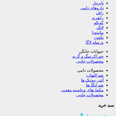
تابرنیل
داروهای دامی
راف
رانفرید
کویکو
لاتک
مانیتوبا
نکتون
ورسله لاگا
حیوانات خانگی
خوراک سگ و گربه
محصولات جانبی
محصولات دامی
ضد التهاب
آنتی بیوتیک ها
ضد انگل‌ها
مکمل‌های ویتامینه معدنی
محصولات جانبی
سبد خرید
سبد خرید
۰
تومان
0