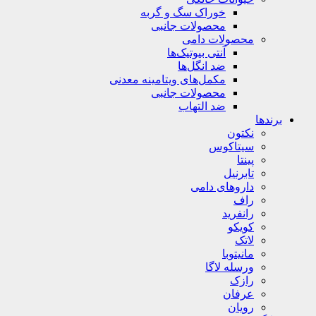
خوراک سگ و گربه
محصولات جانبی
محصولات دامی
آنتی بیوتیک‌ها
ضد انگل‌ها
مکمل‌های ویتامینه معدنی
محصولات جانبی
ضد التهاب
برندها
نکتون
سیتاکوس
پینتا
تابرنیل
داروهای دامی
راف
رانفرید
کویکو
لاتک
مانیتوبا
ورسله لاگا
رازک
عرفان
رویان