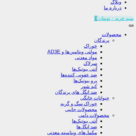
وبلاگ
درباره ما
سبد خرید
۰
تومان
0
محصولات
پرندگان
خوراک
مولتی ویتامین‌ها و AD3E
مواد معدنی
سرلاک
آنتی بیوتیک‌ها
ضد عفونی کننده‌ها
پرو بیوتیک‌ها
کبد شور
ضد انگل های پرندگان
حیوانات خانگی
خوراک سگ و گربه
محصولات جانبی
محصولات دامی
آنتی بیوتیک‌ها
ضد انگل‌ها
مکمل‌های ویتامینه معدنی