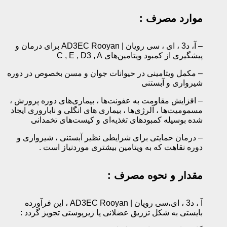
موارد مصرف :
– آ، د3 ، ای ، سی رویان | AD3EC Rooyan برای درمان و
پیشگیری از کمبود ویتامین‌های C , E , D3 , A
– مکمل ویتامینی در حیوانات جوان و مسن بخصوص در دوره
شیرواری و آبستنی
– افزایش مقاومت به عفونت‌ها ، بیماری‌های دوره پرورش ،
مسمومیت‌ها ، آلرژی‌ها ، بیماری های انگلی و ناباروری ایجاد
شده بوسیله کمبودهای تغذیه‌ای و کیست‌های تخمدانی
– درمان حمایتی برای شرایطی نظیر آبستنی ، شیرواری و
دوره نقاهت که به ویتامین بیشتری موردنیاز است .
مقدار و نحوه مصرف :
آ ، د3 ، ای،سی رویان | AD3EC Rooyan ، این فرآورده
بایستی به شکل تزریق عضلانی یا زیرپوستی تجویز گردد :‌