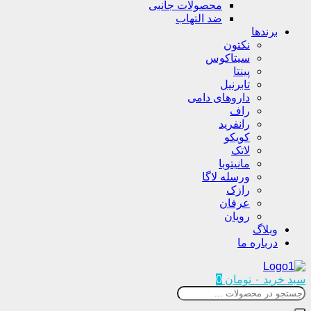
محصولات جانبی
ضد التهاب
برندها
نکتون
سیتاکوس
پینتا
تابرنیل
داروهای دامی
راف
رانفرید
کویکو
لاتک
مانیتوبا
ورسله لاگا
رازک
عرفان
رویان
وبلاگ
درباره ما
سبد خرید
۰
تومان
0