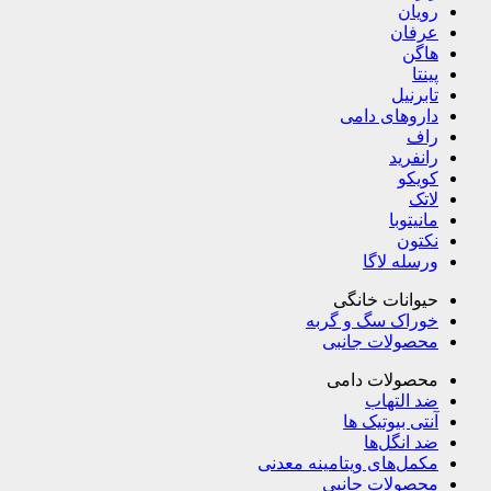
رویان
عرفان
هاگن
پینتا
تابرنیل
داروهای دامی
راف
رانفرید
کویکو
لاتک
مانیتوبا
نکتون
ورسله لاگا
حیوانات خانگی
خوراک سگ و گربه
محصولات جانبی
محصولات دامی
ضد التهاب
آنتی بیوتیک ها
ضد انگل‌ها
مکمل‌های ویتامینه معدنی
محصولات جانبی