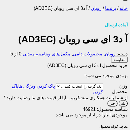
خانه
/
برندها
/
رویان
/
آ د3 ای سی رویان (AD3EC)
آماده ارسال
آ د3 ای سی رویان (AD3EC)
دسته:
رویان
,
محصولات دامی
,
مکمل‌های ویتامینه معدنی
0 از 5
مقایسه
خرید محصول آ د3 ای سی رویان (AD3EC)
بزودی موجود می شود!
وزن
پاک
محصول
کردن
از شما بابت همکاری متشکریم...
آیا از قیمت های ما رضایت دارید؟
بله
خیر
شناسه محصول:
46921
موجودی انبار:
در انبار موجود نمی باشد
معرفی کوتاه محصول