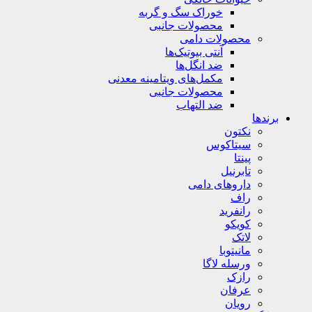
خوراک سگ و گربه
محصولات جانبی
محصولات دامی
آنتی بیوتیک‌ها
ضد انگل‌ها
مکمل‌های ویتامینه معدنی
محصولات جانبی
ضد التهاب
برندها
نکتون
سیتاکوس
پینتا
تابرنیل
داروهای دامی
راف
رانفرید
کویکو
لاتک
مانیتوبا
ورسله لاگا
رازک
عرفان
رویان