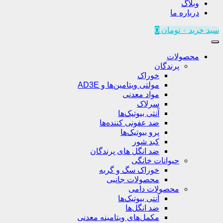
وبلاگ
درباره ما
سبد خرید
۰
تومان
0
محصولات
پرندگان
خوراک
مولتی ویتامین‌ها و AD3E
مواد معدنی
سرلاک
آنتی بیوتیک‌ها
ضد عفونی کننده‌ها
پرو بیوتیک‌ها
کبد شور
ضد انگل های پرندگان
حیوانات خانگی
خوراک سگ و گربه
محصولات جانبی
محصولات دامی
آنتی بیوتیک‌ها
ضد انگل‌ها
مکمل‌های ویتامینه معدنی