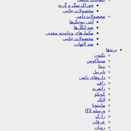
خوراک سگ و گربه
محصولات جانبی
محصولات دامی
آنتی بیوتیک‌ها
ضد انگل‌ها
مکمل‌های ویتامینه معدنی
محصولات جانبی
ضد التهاب
برندها
نکتون
سیتاکوس
پینتا
تابرنیل
داروهای دامی
راف
رانفرید
کویکو
لاتک
مانیتوبا
ورسله لاگا
رازک
عرفان
رویان