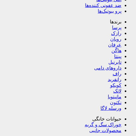
ضد عفونی کننده‌ها
پرو بیوتیک‌ها
برندها
پرسا
رازک
رویان
عرفان
هاگن
پینتا
تابرنیل
داروهای دامی
راف
رانفرید
کویکو
لاتک
مانیتوبا
نکتون
ورسله لاگا
حیوانات خانگی
خوراک سگ و گربه
محصولات جانبی