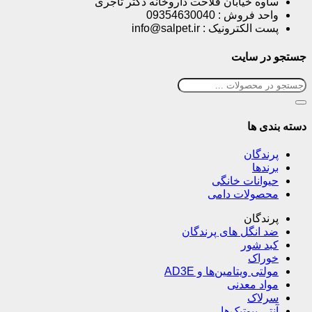
ساوه خیابان فلاحت داروخانه دکتر تاجری
واحد فروش : 09354630040
پست الکترونیک : info@salpet.ir
جستجو در سایت
دسته بندی ها
پرندگان
برندها
حیوانات خانگی
محصولات دامی
پرندگان
ضد انگل های پرندگان
کبد شور
خوراک
مولتی ویتامین‌ها و AD3E
مواد معدنی
سرلاک
آنتی بیوتیک‌ها