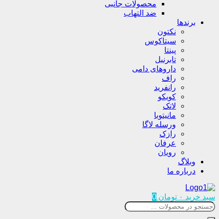
محصولات جانبی
ضد التهاب
برندها
نکتون
سیتاکوس
پینتا
تابرنیل
داروهای دامی
راف
رانفرید
کویکو
لاتک
مانیتوبا
ورسله لاگا
رازک
عرفان
رویان
وبلاگ
درباره ما
سبد خرید
۰
تومان
0