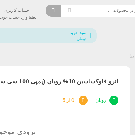
حساب کاربری
لطفا وار
سبد خرید
تومان
۰
انرو فلوکساسین 10% رویان (پمپی 100 سی سی)
رویان
0 از 5
بزودی موجو