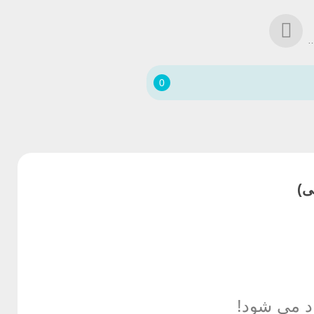
د حساب خود شوید!
0
د می شود!