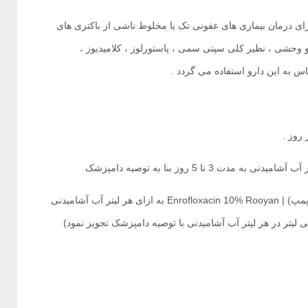
 فلوکساسین 10% رویان (پمپی) | Enrofloxacin 10% Rooyan برای درمان بیماری های عفونی تک یا مخلوط ناشی از باکتری های
 و وحشی ، نظیر کلی سپتی سمی ، پاستورلوز ، کلامیدیوز ،
 به این دارو استفاده می گردد .‌
2 میلی لیتر از محلول انرو فلوکساسین 10% رویان (پمپ) | Enrofloxacin 10% Rooyan به ازای هر لیتر آب آشامیدنی