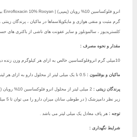
انرو
گرم مثبت و منفی هوازی و مایکوپلاسماها در ماکیان ، پرندگان زینتی
کلستریدیوز ، سالمونلوز و سایر عفونت های ناشی از باکتری های حساس
مقدار و نحوه مصرف :
10میلی گرم انروفلوکساسین خالص به ازای هر کیلوگرم وزن زنده در روز . ‌
ماکیان و بوقلمون :
0.5 تا یک میلی لیتر از محلول دارو به ازای هر لیتر آب آشامیدنی به مدت 3 تا 5 روز بنا به توصیه دامپزشک
پرندگان زینتی :
زیر نظر دامپزشک ( در طوطی سانان میزان دارو را می توان تا 5 میلی لیتر در هر لیتر آب آشامیدنی با توصیه دامپزشک تجویز نمود)‌
توجه :
هر پاف معادل یک میلی لیتر می باشد .
شرایط نگهداری :