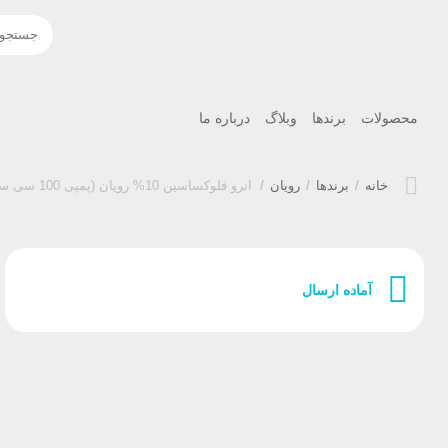
محصولات
برندها
وبلاگ
درباره ما
خانه
/
برندها
/
رویان
/
انرو فلوکساسین 10% رویان (پمپی 100 سی سی)
آماده ارسال