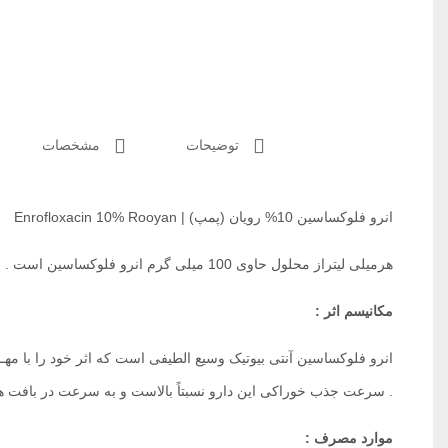
توضیحات
مشخصات
انرو فلوکساسین 10% رویان (پمپ) | Enrofloxacin 10% Rooyan
هرمیلی لیتراز محلول حاوی 100 میلی گرم انرو فلوکساسین است .
مکانیسم اثر :
. سرعت جذب خوراکی این دارو نسبتاً بالاست و به سرعت در بافت ها
موارد مصرف :