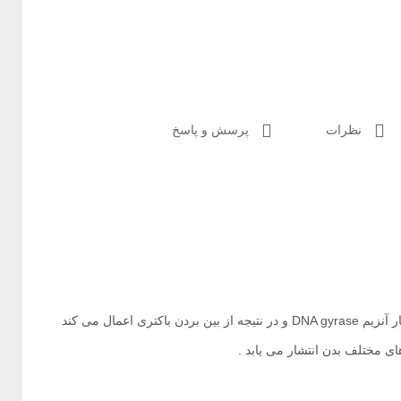
نظرات
پرسش و پاسخ
انرو فلوکساسین آنتی بیوتیک وسیع الطیفی است که اثر خود را با مهـار آنزیم DNA gyrase و در نتیجه از بین بردن باکتری اعمال می کند
ی مختلف بدن انتشار می یابد .