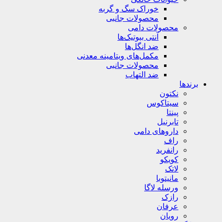
خوراک سگ و گربه
محصولات جانبی
محصولات دامی
آنتی بیوتیک‌ها
ضد انگل‌ها
مکمل‌های ویتامینه معدنی
محصولات جانبی
ضد التهاب
برندها
نکتون
سیتاکوس
پینتا
تابرنیل
داروهای دامی
راف
رانفرید
کویکو
لاتک
مانیتوبا
ورسله لاگا
رازک
عرفان
رویان