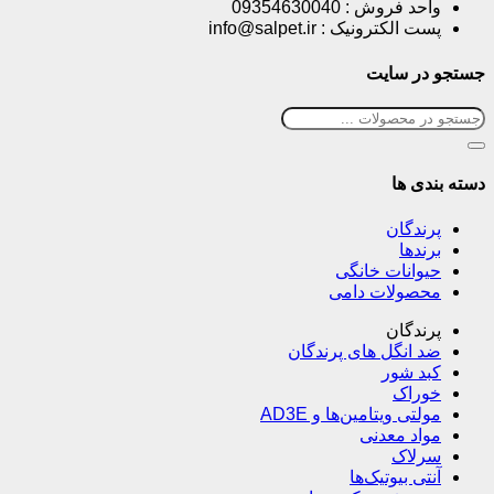
واحد فروش : 09354630040
پست الکترونیک : info@salpet.ir
جستجو در سایت
دسته بندی ها
پرندگان
برندها
حیوانات خانگی
محصولات دامی
پرندگان
ضد انگل های پرندگان
کبد شور
خوراک
مولتی ویتامین‌ها و AD3E
مواد معدنی
سرلاک
آنتی بیوتیک‌ها