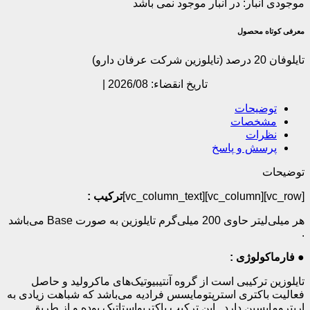
موجودی انبار:
در انبار موجود نمی باشد
معرفی کوتاه محصول
تایلوفان 20 درصد (تایلوزین شرکت عرفان دارو)
تاریخ انقضاء: 2026/08 |
توضیحات
مشخصات
نظرات
پرسش و پاسخ
توضیحات
[vc_row][vc_column][vc_column_text]
ترکیب :
هر میلی‌لیتر حاوی 200 میلی‌گرم تایلوزین به­ صورت
Base
می‌باشد
.
●
فارماکولوژی :
تایلوزین ترکیبی است از گروه آنتی­بیوتیک‌های ماکرولید و حاصل
فعالیت باکتری استرپتومایسس فرادیه می‌باشد که شباهت زیادی به
اریترومایسین دارد . این ترکیب باکتریواستاتیک بوده و از طریق