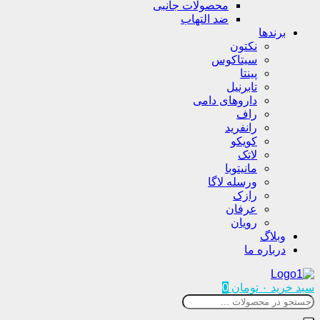
محصولات جانبی
ضد التهاب
برندها
نکتون
سیتاکوس
پینتا
تابرنیل
داروهای دامی
راف
رانفرید
کویکو
لاتک
مانیتوبا
ورسله لاگا
رازک
عرفان
رویان
وبلاگ
درباره ما
سبد خرید
۰
تومان
0