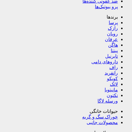
ضد عفونی کننده‌ها
پرو بیوتیک‌ها
برندها
پرسا
رازک
رویان
عرفان
هاگن
پینتا
تابرنیل
داروهای دامی
راف
رانفرید
کویکو
لاتک
مانیتوبا
نکتون
ورسله لاگا
حیوانات خانگی
خوراک سگ و گربه
محصولات جانبی