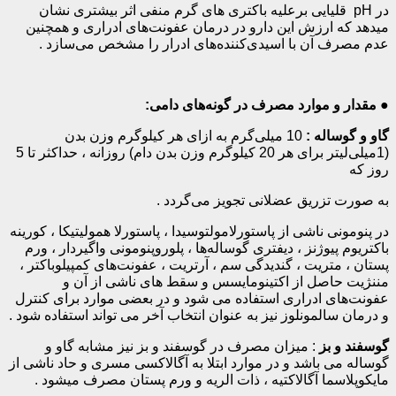
در
pH
قلیایی برعلیه باکتری های گرم منفی اثر بیشتری نشان
میدهد که ارزش این دارو در درمان عفونت‌های ادراری و همچنین
عدم مصرف آن با اسیدی‌کننده‌های ادرار را مشخص می‌سازد .
●
مقدار و موارد مصرف در گونه‌های دامی:
گاو و گوساله :
10 میلی‌گرم به­ ازای هر کیلوگرم وزن بدن
(1میلی‌لیتر برای هر 20 کیلوگرم وزن بدن دام) روزانه ، حداکثر تا 5
روز که
به­ صورت تزریق عضلانی تجویز می‌گردد .
در پنومونی ناشی از پاستورلامولتوسیدا ، پاستورلا همولیتیکا ، کورینه
باکتریوم پیوژنز ، دیفتری گوساله‌ها ، پلوروپنومونی واگیردار ، ورم
پستان ، متریت ، گندیدگی سم ، آرتریت ، عفونت‌های کمپیلوباکتر ،
مننژیت حاصل از اکتینومایسس و سقط‌ های ناشی از آن و
عفونت‌های ادراری استفاده می شود و در بعضی موارد برای کنترل
و درمان سالمونلوز نیز به­ عنوان انتخاب آخر می تواند استفاده شود .
گوسفند و بز
: میزان مصرف در گوسفند و بز نیز مشابه گاو و
گوساله می باشد و در موارد ابتلا به آگالاکسی مسری و حاد ناشی از
مایکوپلاسما آگالاکتیه ، ذات الریه و ورم پستان مصرف می­شود .