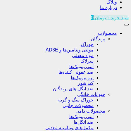
وبلاگ
درباره ما
سبد خرید
۰
تومان
0
محصولات
پرندگان
خوراک
مولتی ویتامین‌ها و AD3E
مواد معدنی
سرلاک
آنتی بیوتیک‌ها
ضد عفونی کننده‌ها
پرو بیوتیک‌ها
کبد شور
ضد انگل های پرندگان
حیوانات خانگی
خوراک سگ و گربه
محصولات جانبی
محصولات دامی
آنتی بیوتیک‌ها
ضد انگل‌ها
مکمل‌های ویتامینه معدنی