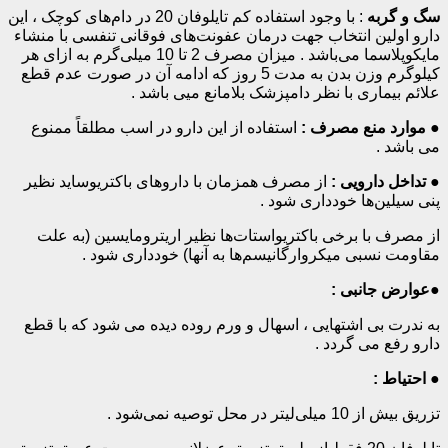
سگ و گربه
: با وجود استفاده کم تایلوفان 20 در دام‌های کوچک ، این
دارو اولین انتخاب جهت درمان عفونت‌های فوقانی تنفسی با منشاء
مایکوپلاسما می‌باشد . میزان مصرف 2 تا 10 میلی‌گرم به­ ازای هر
کیلوگرم وزن بدن به­ مدت 5 روز که ادامه آن در صورت عدم قطع
علائم بیماری با نظر دامپزشک بلامانع میی باشد .
●
موارد منع مصرف :
استفاده از این دارو در اسب مطلقاً ممنوع
می باشد .
●
تداخل دارویی :
از مصرف همزمان با داروهای باکتریوساید نظیر
پنی سیلین‌ها خودداری شود .
از مصرف با برخی باکتریواستات‌ها نظیر اریترومایسین (به­ علت
مقاومت نسبی میکروارگانیسم‌ها به آنها) خودداری شود .
●
عوارض جانبی :
به­ ندرت بی اشتهایی ، اسهال و ورم روده دیده می شود که با قطع
دارو رفع می گردد .
●
احتیاط :
تزریق بیش از 10 میلی‌لیتر در محل توصیه نمی‌شود .