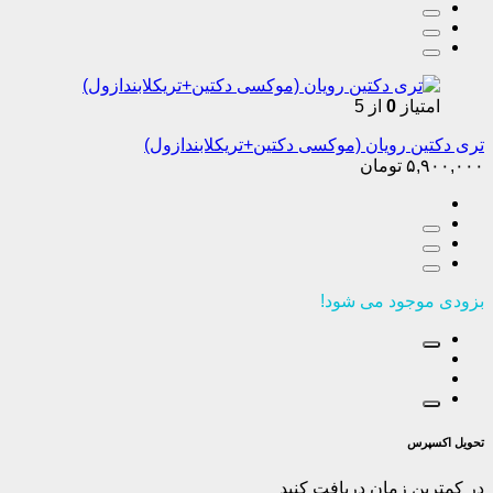
امتیاز
0
از 5
تری دکتین رویان (موکسی دکتین+تریکلابندازول)
۵,۹۰۰,۰۰۰
تومان
بزودی موجود می شود!
تحویل اکسپرس
در کمترین زمان دریافت کنید