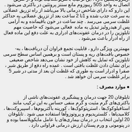
اتصال به واحد
50S
ریبوزوم مانع سنتز پروتئین در باکتری می‌شود .
این دارو که دارای شاخص درمانی بالا می‌باشد از راه تزریق عضلانی
به سرعت جذب شده و 1تا 2 ساعت بعد از تزریق عضلانی به حداکثر
غلظت سرمی می‌رسد . چند ساعت در خون باقیمانده و به آرامی
پس از هیدرولیز تبدیل به ماده فعالی می‌شود که خاصیت مهم
تایلوزین را در درمان عفونت‌های ادراری به ­علت دفع این ماده فعال
از راه ادرار باعث می‌شود .
مهمترین ویژگی دارو ، قابلیت تجمع فراوان آن دربافت‌ها ، به­
خصوص بافت‌های ریه و پستان است و برهمین اساس سطح سرمی
تایلوزین که تمایل به کاهش از خود نشان می‌دهد شاخص ضعیفی
برای نشان دادن غلظت بافتی است . عمده راه دفع از طریق شیر ،
صفرا و ادرار است به­ طوری­ که غلظت آن بعد از مدتی در شیر 5
برابر غلظت سرمی آن خواهد شد .
●
موارد مصرف :
تایلوفان 20 جهت درمان و پیشگیری عفونت‌های ناشی از
باکتری‌های گرم مثبت و گرم منفی حساس به این ترکیب مانند
استافیلوکوک‌ها ، استرپتوکوک‌ها ، کورینه باکتریوم‌ها ، اسپیروکت‌ها ،
کلامیدیاها ، کلستریدیوم و پروتوزوآها استفاده میی شود . تایلوفان
20 اولین انتخاب در درمان بیماری‌های با عامل مایکوپلاسما بوده و
در پنومونی و ورم پستان ارزش درمانی فراوانی دارد .