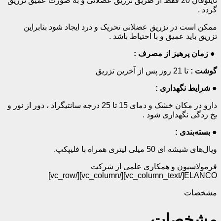
تایلوفان 20 فقط از طریق تزریق عضلانی و به ­صورت عمیق تزریق
گردد .
ممکن است در تزریق عضلانی تحریک و درد ایجاد شود بنابراین
تزریق باید عمیق و با احتیاط باشد .
●
زمان پرهیز از مصرف :
گوشت :
تا 21 روز پس از آخرین تزریق
●
شرایط نگهداری :
دارو در مکان خشک و دمای 15 تا 25 درجه سانتیگراد ، دور از نور و
یخ زدگی نگهداری شود .
●
بسته‌بندی :
ویال‌های شیشه ای 50 میلی لیتری همراه با فلیپ­کپ.
فرمولاسیون و همکاری علمی از شرکت
[/vc_column_text][/vc_column][/vc_row]
ELANCO
مشخصات
مشخصات