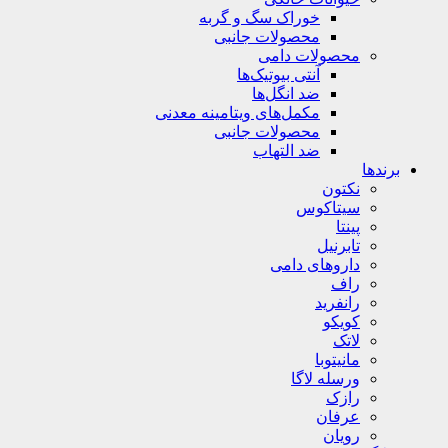
خوراک سگ و گربه
محصولات جانبی
محصولات دامی
آنتی بیوتیک‌ها
ضد انگل‌ها
مکمل‌های ویتامینه معدنی
محصولات جانبی
ضد التهاب
برندها
نکتون
سیتاکوس
پینتا
تابرنیل
داروهای دامی
راف
رانفرید
کویکو
لاتک
مانیتوبا
ورسله لاگا
رازک
عرفان
رویان