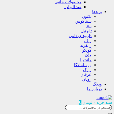
محصولات جانبی
ضد التهاب
برندها
نکتون
سیتاکوس
پینتا
تابرنیل
داروهای دامی
راف
رانفرید
کویکو
لاتک
مانیتوبا
ورسله لاگا
رازک
عرفان
رویان
وبلاگ
درباره ما
سبد خرید
۰
تومان
0