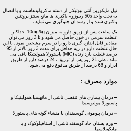
تیل مایکوزین آنتی بیوتیکی از دسته ماکرولیدهاست و با اتصال
به تحت واحد 50s ریبوزوم باکتری ها مانع سنتز پروتئین
باکتری شده و از رشد آن جلوگیری می نماید .‌
یک ساعت پس از تزریق دارو به میزان ‌10mg/kg حداکثر
غلظت سرمی در خون حاصل می شود و تا 3 روز می توان
مقادیر قابل اندازه گیری دارو را در سرم مشخص نمود . با این
حال غلظت دارو در ریه حداقل برای مدت 3 روز بالاتر از 95
درصد غلظت بازدارنده (MIC) پاستورلا همولیتیکا باقی می
ماند . طی 21 روز پس از تزریق ، 24 درصد دارو از طریق
ادرار و 68 درصد از طریق مدفوع دفع می شود .‌
موارد مصرف :
– درمان بیماری های تنفسی ناشی از مانهیمیا همولیتیکا و
پاستورلا مولتوسیدا
– درمان پنومونی گوسفندان با منشاء گونه های پاستورلا
– ورم پستان حاد گوسفند ناشی از استافیلوکوک و یا
مایکوپلاسما