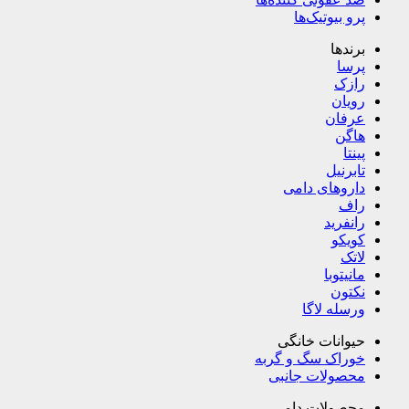
پرو بیوتیک‌ها
برندها
پرسا
رازک
رویان
عرفان
هاگن
پینتا
تابرنیل
داروهای دامی
راف
رانفرید
کویکو
لاتک
مانیتوبا
نکتون
ورسله لاگا
حیوانات خانگی
خوراک سگ و گربه
محصولات جانبی
محصولات دامی