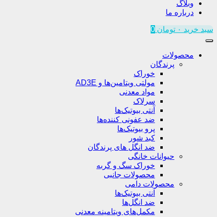
وبلاگ
درباره ما
سبد خرید
۰
تومان
0
محصولات
پرندگان
خوراک
مولتی ویتامین‌ها و AD3E
مواد معدنی
سرلاک
آنتی بیوتیک‌ها
ضد عفونی کننده‌ها
پرو بیوتیک‌ها
کبد شور
ضد انگل های پرندگان
حیوانات خانگی
خوراک سگ و گربه
محصولات جانبی
محصولات دامی
آنتی بیوتیک‌ها
ضد انگل‌ها
مکمل‌های ویتامینه معدنی