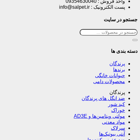
واحد فروش : 09354630040
پست الکترونیک : info@salpet.ir
جستجو در سایت
دسته بندی ها
پرندگان
برندها
حیوانات خانگی
محصولات دامی
پرندگان
ضد انگل های پرندگان
کبد شور
خوراک
مولتی ویتامین‌ها و AD3E
مواد معدنی
سرلاک
آنتی بیوتیک‌ها
ضد عفونی کننده‌ها