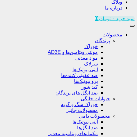
وبلاگ
درباره ما
سبد خرید
۰
تومان
0
محصولات
پرندگان
خوراک
مولتی ویتامین‌ها و AD3E
مواد معدنی
سرلاک
آنتی بیوتیک‌ها
ضد عفونی کننده‌ها
پرو بیوتیک‌ها
کبد شور
ضد انگل های پرندگان
حیوانات خانگی
خوراک سگ و گربه
محصولات جانبی
محصولات دامی
آنتی بیوتیک‌ها
ضد انگل‌ها
مکمل‌های ویتامینه معدنی