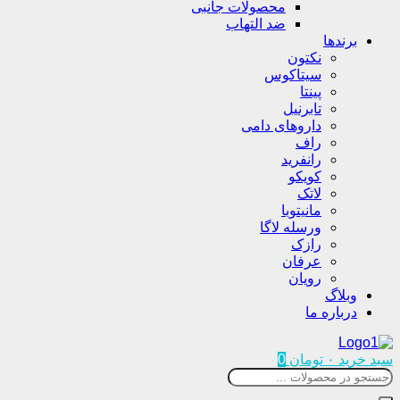
محصولات جانبی
ضد التهاب
برندها
نکتون
سیتاکوس
پینتا
تابرنیل
داروهای دامی
راف
رانفرید
کویکو
لاتک
مانیتوبا
ورسله لاگا
رازک
عرفان
رویان
وبلاگ
درباره ما
سبد خرید
۰
تومان
0