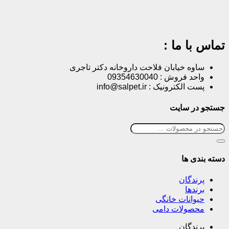
تماس با ما :
ساوه خیابان فلاحت داروخانه دکتر تاجری
واحد فروش : 09354630040
پست الکترونیک : info@salpet.ir
جستجو در سایت
دسته بندی ها
پرندگان
برندها
حیوانات خانگی
محصولات دامی
پرندگان