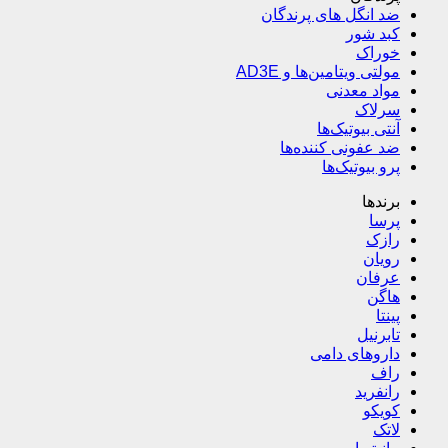
ضد انگل های پرندگان
کبد شور
خوراک
مولتی ویتامین‌ها و AD3E
مواد معدنی
سرلاک
آنتی بیوتیک‌ها
ضد عفونی کننده‌ها
پرو بیوتیک‌ها
برندها
پرسا
رازک
رویان
عرفان
هاگن
پینتا
تابرنیل
داروهای دامی
راف
رانفرید
کویکو
لاتک