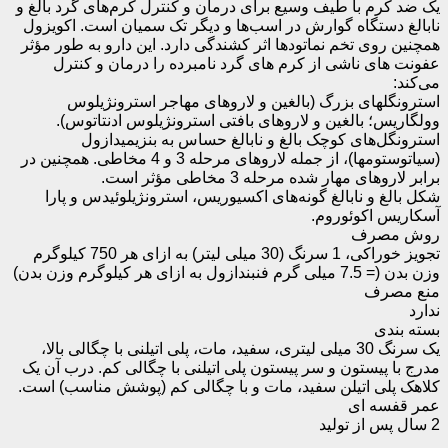
یک ضد کرم با طیف وسیع برای درمان و کنترل کرم‌های گرد بالغ و
نابالغ دستگاه گوارش در اسب‌ها و دیگر تک سمیان است. اکویزول
همچنین روی تخم نماتودها اثر کشندگی دارد. این دارو به طور مؤثر
عفونت های ناشی از کرم های گرد نامبرده را درمان و کنترل
می‌کند:
استرونگلهای بزرگ (بالغین و لاروهای مهاجر استرونژیلوس
وولگاریس؛ بالغین و لاروهای بافتی استرونژیلوس ادنتاتوس).
استرونگل‌های کوچک بالغ و نابالغ حساس به بنزیمیدازول
(سیاتوستومها)، از جمله لاروهای مرحله 3 و 4 مخاطی. همچنین در
برابر لاروهای مهار شده مرحله 3 مخاطی مؤثر است.
شکل بالغ و نابالغ گونه‌های اکسیوریس، استرونژیلوئیدس و پارا
آسکاریس اکوئوروم.
روش مصرف
تجویز خوراکی، 1 سرنگ (30 میلی لیتر) به ازای هر 750 کیلوگرم
وزن بدن (= 7.5 میلی گرم فنبندازول به ازای هر کیلوگرم وزن بدن)
منع مصرف
ندارد
بسته بندی
یک سرنگ 30 میلی لیتری، سفید، مات، پلی اتیلنی با چگالی بالا،
مدرج با پیستون و سر پیستون پلی اتیلنی با چگالی کم. درب آن یک
کلاهک پلی اتیلن سفید، مات و با چگالی کم (پوشش مناسب) است.
عمر قفسه ای
2 سال پس از تولید