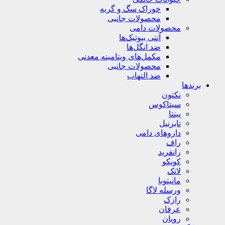
خوراک سگ و گربه
محصولات جانبی
محصولات دامی
آنتی بیوتیک‌ها
ضد انگل‌ها
مکمل‌های ویتامینه معدنی
محصولات جانبی
ضد التهاب
برندها
نکتون
سیتاکوس
پینتا
تابرنیل
داروهای دامی
راف
رانفرید
کویکو
لاتک
مانیتوبا
ورسله لاگا
رازک
عرفان
رویان