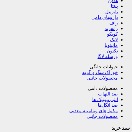
هاگن
پینتا
تابرنیل
داروهای دامی
راف
رانفرید
کویکو
لاتک
مانیتوبا
نکتون
ورسله لاگا
حیوانات خانگی
خوراک سگ و گربه
محصولات جانبی
محصولات دامی
ضد التهاب
آنتی بیوتیک ها
ضد انگل‌ها
مکمل‌های ویتامینه معدنی
محصولات جانبی
سبد خرید