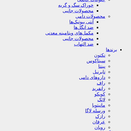
خوراک سگ و گربه
محصولات جانبی
محصولات دامی
آنتی بیوتیک‌ها
ضد انگل‌ها
مکمل‌های ویتامینه معدنی
محصولات جانبی
ضد التهاب
برندها
نکتون
سیتاکوس
پینتا
تابرنیل
داروهای دامی
راف
رانفرید
کویکو
لاتک
مانیتوبا
ورسله لاگا
رازک
عرفان
رویان