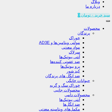
وبلاگ
درباره ما
سبد خرید
۰
تومان
0
محصولات
پرندگان
خوراک
مولتی ویتامین‌ها و AD3E
مواد معدنی
سرلاک
آنتی بیوتیک‌ها
ضد عفونی کننده‌ها
پرو بیوتیک‌ها
کبد شور
ضد انگل های پرندگان
حیوانات خانگی
خوراک سگ و گربه
محصولات جانبی
محصولات دامی
آنتی بیوتیک‌ها
ضد انگل‌ها
مکمل‌های ویتامینه معدنی