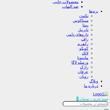
محصولات جانبی
ضد التهاب
برندها
نکتون
سیتاکوس
پینتا
تابرنیل
داروهای دامی
راف
رانفرید
کویکو
لاتک
مانیتوبا
ورسله لاگا
رازک
عرفان
رویان
وبلاگ
درباره ما
سبد خرید
۰
تومان
0