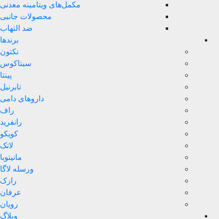
مکمل‌های ویتامینه معدنی
محصولات جانبی
ضد التهاب
برندها
نکتون
سیتاکوس
پینتا
تابرنیل
داروهای دامی
راف
رانفرید
کویکو
لاتک
مانیتوبا
ورسله لاگا
رازک
عرفان
رویان
وبلاگ