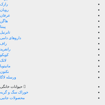
رازک
رویان
عرفان
هاگن
پینتا
تابرنیل
داروهای دامی
راف
رانفرید
کویکو
لاتک
مانیتوبا
نکتون
ورسله لاگا
حیوانات خانگی
خوراک سگ و گربه
محصولات جانبی