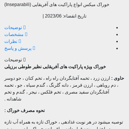
خوراک میکس انواع پاراکیت های آفریقایی (Inseparabili)
تاریخ انقضاء: 2023/06 |
توضیحات
مشخصات
نظرات
پرسش و پاسخ
توضیحات
خوراک ویژه پاراکیت های آفریقایی نظیر طوطی برزیلی
حاوی :
ارزن زرد ، تخمه آفتابگردان راه راه ، تخم کتان ، جو دوسر
، دم روباهی ، ارزن قرمز ، دانه گلرنگ ، گندم سیاه ، جو ، تخمه
آفتابگردان سفید مصری ، تخم فلکس ، نیجر ، گندم و تخم
شاهدانه .
نحوه مصرف خوراک :
توصیه میشود در هر نوبت غذادهی ، خوراک تازه به همراه آب تازه
در اختیار پرنده قرار داده و باقیمانده خوراک را دور بریزید .