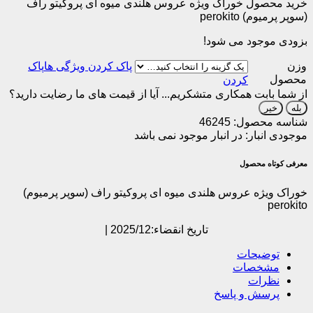
خرید محصول خوراک ویژه عروس هلندی میوه ای پروکیتو راف
(سوپر پرمیوم) perokito
بزودی موجود می شود!
وزن
پاک
محصول
کردن
از شما بابت همکاری متشکریم...
آیا از قیمت های ما رضایت دارید؟
بله
خیر
شناسه محصول:
46245
موجودی انبار:
در انبار موجود نمی باشد
معرفی کوتاه محصول
خوراک ویژه عروس هلندی میوه ای پروکیتو راف (سوپر پرمیوم)
perokito
تاریخ انقضاء:2025/12 |
توضیحات
مشخصات
نظرات
پرسش و پاسخ