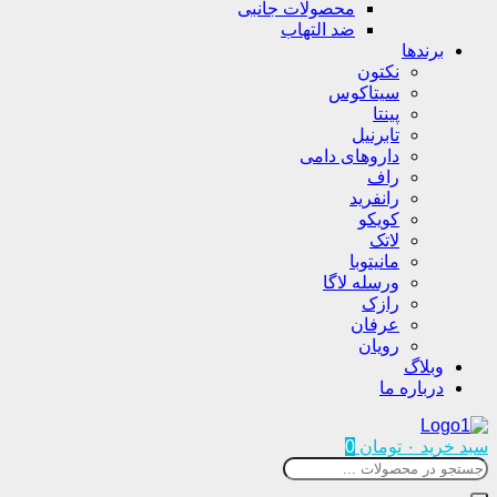
محصولات جانبی
ضد التهاب
برندها
نکتون
سیتاکوس
پینتا
تابرنیل
داروهای دامی
راف
رانفرید
کویکو
لاتک
مانیتوبا
ورسله لاگا
رازک
عرفان
رویان
وبلاگ
درباره ما
سبد خرید
۰
تومان
0