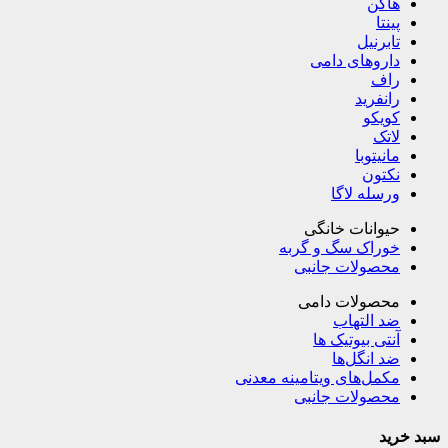
هاگن
پینتا
تابرنیل
داروهای دامی
راف
رانفرید
کویکو
لاتک
مانیتوبا
نکتون
ورسله لاگا
حیوانات خانگی
خوراک سگ و گربه
محصولات جانبی
محصولات دامی
ضد التهاب
آنتی بیوتیک ها
ضد انگل‌ها
مکمل‌های ویتامینه معدنی
محصولات جانبی
سبد خرید