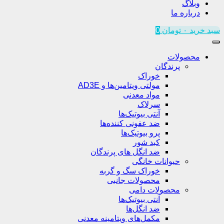
وبلاگ
درباره ما
سبد خرید
۰
تومان
0
محصولات
پرندگان
خوراک
مولتی ویتامین‌ها و AD3E
مواد معدنی
سرلاک
آنتی بیوتیک‌ها
ضد عفونی کننده‌ها
پرو بیوتیک‌ها
کبد شور
ضد انگل های پرندگان
حیوانات خانگی
خوراک سگ و گربه
محصولات جانبی
محصولات دامی
آنتی بیوتیک‌ها
ضد انگل‌ها
مکمل‌های ویتامینه معدنی