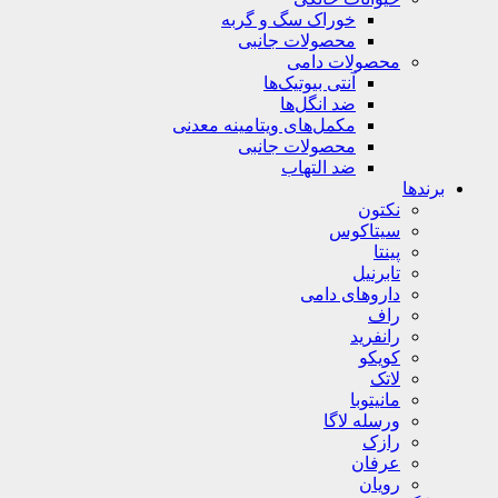
خوراک سگ و گربه
محصولات جانبی
محصولات دامی
آنتی بیوتیک‌ها
ضد انگل‌ها
مکمل‌های ویتامینه معدنی
محصولات جانبی
ضد التهاب
برندها
نکتون
سیتاکوس
پینتا
تابرنیل
داروهای دامی
راف
رانفرید
کویکو
لاتک
مانیتوبا
ورسله لاگا
رازک
عرفان
رویان