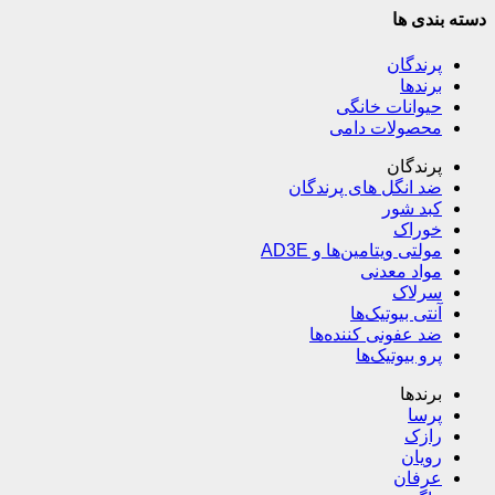
دسته بندی ها
پرندگان
برندها
حیوانات خانگی
محصولات دامی
پرندگان
ضد انگل های پرندگان
کبد شور
خوراک
مولتی ویتامین‌ها و AD3E
مواد معدنی
سرلاک
آنتی بیوتیک‌ها
ضد عفونی کننده‌ها
پرو بیوتیک‌ها
برندها
پرسا
رازک
رویان
عرفان