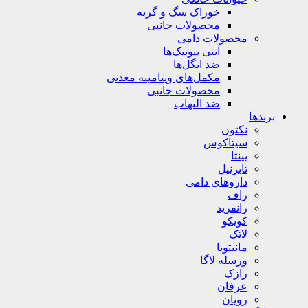
خوراک سگ و گربه
محصولات جانبی
محصولات دامی
آنتی بیوتیک‌ها
ضد انگل‌ها
مکمل‌های ویتامینه معدنی
محصولات جانبی
ضد التهاب
برندها
نکتون
سیتاکوس
پینتا
تابرنیل
داروهای دامی
راف
رانفرید
کویکو
لاتک
مانیتوبا
ورسله لاگا
رازک
عرفان
رویان