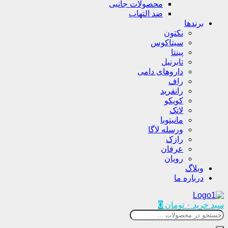
محصولات جانبی
ضد التهاب
برندها
نکتون
سیتاکوس
پینتا
تابرنیل
داروهای دامی
راف
رانفرید
کویکو
لاتک
مانیتوبا
ورسله لاگا
رازک
عرفان
رویان
وبلاگ
درباره ما
سبد خرید
۰
تومان
0