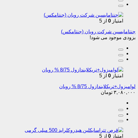
امتیاز
0
از 5
جنتامایسین شرکت رویان (جنتامکس)
بزودی موجود می شود!
امتیاز
0
از 5
لوامیزول+تریکلابندازول 8/75 % رویان
۳,۰۸۰,۰۰۰
تومان
امتیاز
0
از 5