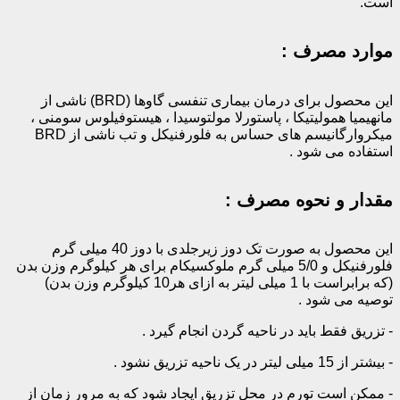
است.
موارد مصرف :
این محصول برای درمان بیماری تنفسی گاوها (BRD) ناشی از
مانهیمیا همولیتیکا ، پاستورلا مولتوسیدا ، هیستوفیلوس سومنی ،
میکروارگانیسم های حساس به فلورفنیکل و تب ناشی از‌ BRD
استفاده می شود .
مقدار و نحوه مصرف :
این محصول به صورت تک دوز زیرجلدی با دوز 40 میلی گرم
فلورفنیکل و 5/0 میلی گرم ملوکسیکام برای هر کیلوگرم وزن بدن
(که برابراست با 1 میلی لیتر به ازای هر10 کیلوگرم وزن بدن)
توصیه می شود .
‌- تزریق فقط باید در ناحیه گردن انجام گیرد .
‌- ‌بیشتر از 15 میلی لیتر در یک ناحیه تزریق نشود .
‌- ‌ممکن است تورم در محل تزریق ایجاد شود که به مرور زمان از