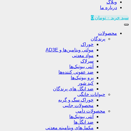
وبلاگ
درباره ما
سبد خرید
۰
تومان
0
محصولات
پرندگان
خوراک
مولتی ویتامین‌ها و AD3E
مواد معدنی
سرلاک
آنتی بیوتیک‌ها
ضد عفونی کننده‌ها
پرو بیوتیک‌ها
کبد شور
ضد انگل های پرندگان
حیوانات خانگی
خوراک سگ و گربه
محصولات جانبی
محصولات دامی
آنتی بیوتیک‌ها
ضد انگل‌ها
مکمل‌های ویتامینه معدنی