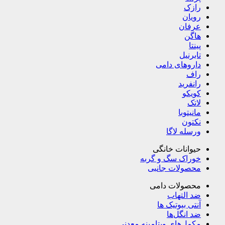
رازک
رویان
عرفان
هاگن
پینتا
تابرنیل
داروهای دامی
راف
رانفرید
کویکو
لاتک
مانیتوبا
نکتون
ورسله لاگا
حیوانات خانگی
خوراک سگ و گربه
محصولات جانبی
محصولات دامی
ضد التهاب
آنتی بیوتیک ها
ضد انگل‌ها
مکمل‌های ویتامینه معدنی