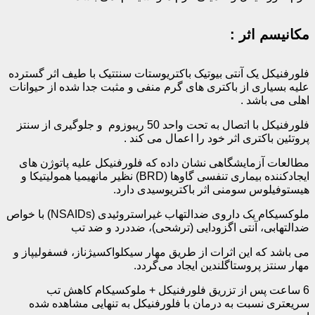
مکانیسم اثر :
فلورفنیکل یک آنتی بیوتیک باکتریوستات سنتتیک با طیف اثر گسترده
علیه بسیاری از باکتری های گرم منفی و مثبت جدا شده از حیوانات
اهلی می باشد .
فلورفنیکل‌ ‌با اتصال به تحت واحد 50 ‌ریبوزوم و جلوگیری از سنتز
پروتئین باکتری اثر خود را اعمال می کند .
مطالعات آزمایشگاهی نشان داده که فلورفنیکل علیه پاتوژن های
ایجادکننده بیماری تنفسی گاوها‌ (BRD) نظیر مانهیمیا همولیتیکا و
هیستوفیلوس سومنی اثر باکتریوسیدی دارد.
ملوکسیکام‌ ‌یک داروی ضدالتهاب‌ غیراستروئیدی (NSAIDs) با خواص
ضدالتهابی، آنتی اگزودایی (ترشحی)، ضددرد و ضد تب
می باشد که این اثرات از طریق مهار سیکلواکسیژناز، فسفولیپاز‌ و
مهار سنتز پروستاگلندین ایجاد می‌گردد.
6 ساعت پس از تزریق فلورفنیکل + ملوکسیکام کاهش تب
سریعتری نسبت به درمان با فلورفنیکل به تنهایی مشاهده شده