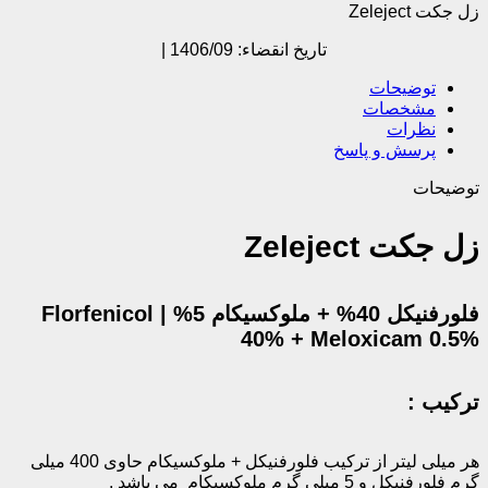
زل جکت Zeleject
تاریخ انقضاء: 1406/09 |
توضیحات
مشخصات
نظرات
پرسش و پاسخ
توضیحات
زل جکت Zeleject
فلورفنیکل 40% + ملوکسیکام 5% | Florfenicol
40% + Meloxicam 0.5%
ترکیب :
هر میلی لیتر از ترکیب فلورفنیکل + ملوکسیکام حاوی 400 میلی
گرم فلورفنیکل و 5 میلی گرم ملوکسیکام می باشد .