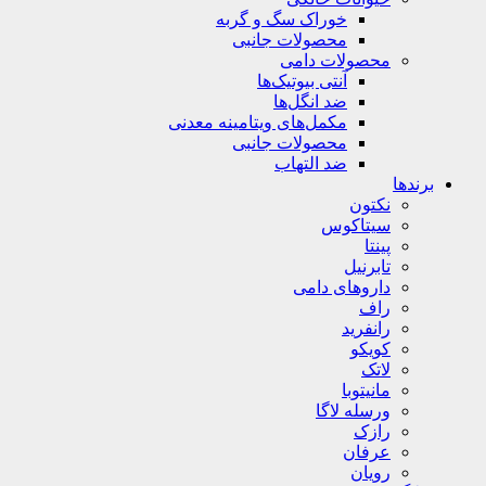
خوراک سگ و گربه
محصولات جانبی
محصولات دامی
آنتی بیوتیک‌ها
ضد انگل‌ها
مکمل‌های ویتامینه معدنی
محصولات جانبی
ضد التهاب
برندها
نکتون
سیتاکوس
پینتا
تابرنیل
داروهای دامی
راف
رانفرید
کویکو
لاتک
مانیتوبا
ورسله لاگا
رازک
عرفان
رویان