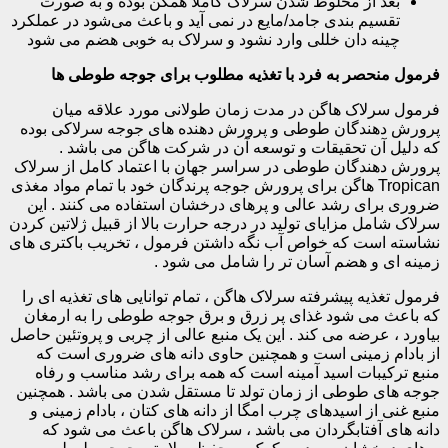
بعد از مخلوط شدن سرلاک کاملا همگن بوده و به صورت
تقسیم بندی جامد/مایع در نمی آید و باعث می‌شود در عملکرد
چینه دان خللی وارد نشود و سرلاک به خوبی هضم می شود
فرمول منحصر به فرد با تغذیه مطلوب برای جوجه طوطی ها
فرمول سرلاک هاگن در مدت زمان طولانی مورد علاقه میان
پرورش دهندگان طوطی و پرورش دهنده های جوجه سرلاکی بوده
که دلیل آن تحقیقات و توسعه آن در شرکت هاگن می باشد .
پرورش دهندگان طوطی در سراسر جهان با اعتماد کامل از سرلاک
Tropican هاگن برای پرورش جوجه پرندگان خود با تمام مواد مغذی
ضروری برای رشد عالی و پرهای درخشان استفاده می کنند . این
سرلاک شامل مزایای تولید در درجه حرارت بالا از قبیل ژلاتین کردن
نشاسته است که خواص آب نگه داشتن فرمول ، تخریب باکتری های
زمینه ای و هضم آسان تر را شامل می شود .
فرمول تغذیه پیشرفته سرلاک هاگن ، تمام توانایی های تغذیه ای را
که باعث می شود غذای پر زرق و برق جوجه طوطی را به ارمغان
بیاورد ، عرضه می کند . این یک منبع عالی از چربی و پروتئین حاصل
از بادام زمینی است و همچنین حاوی دانه های ضروری است که
منبع ترکیبات اسید آمینه است که همه برای رشد مناسب و رفاه
جوجه های طوطی از زمان تولد تا مستقل شدن می باشد . همچنین
منبع غنی از اسیدهای چرب امگا از دانه های کتان ، بادام زمینی و
دانه های آفتابگردان می باشد ، سرلاک هاگن باعث می شود که