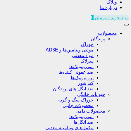
وبلاگ
درباره ما
سبد خرید
۰
تومان
0
محصولات
پرندگان
خوراک
مولتی ویتامین‌ها و AD3E
مواد معدنی
سرلاک
آنتی بیوتیک‌ها
ضد عفونی کننده‌ها
پرو بیوتیک‌ها
کبد شور
ضد انگل های پرندگان
حیوانات خانگی
خوراک سگ و گربه
محصولات جانبی
محصولات دامی
آنتی بیوتیک‌ها
ضد انگل‌ها
مکمل‌های ویتامینه معدنی