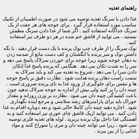
راهنمای تغذیه
غذا دادن با سرنگ تغذیه توصیه می شود در صورت اطمینان از تکنیک
مناسب مورد استفاده قرار گیرد . برای جوجه های هر جفت از یک
سرنگ جداگانه استفاده کنید . اگر شما از غذا دادن سرنگ مطمئن
نیستید ، می توانید از قاشق خم شده در هر دو طرف نیز استفاده
کنید .
نوک سرنگ را از طرف چپ نوک پرنده با یک دست قرار دهید . با نگه
داشتن نوک و سر پرنده با انگشتان و کف دست مانع از صدمه زدن
به دهان جوجه شوید زیرا جوجه برای خوردن سرلاک پاسخ می دهد و
سر را به شدت تکان می دهد . هنگامی که پرنده پاسخ غذا (تکان
دادن سر) را می دهد ، شروع به تغذیه می کند و باید سرلاک به
سمت راست دهان پرنده هدایت شود . نظارت دقیق بر پاسخ جوجه
ها و تنفس برای جلوگیری از ورود غذا به نای پرنده ضروری است .
چینه دان را پر کنید ولی بیش از اندازه به جوجه سرلاک ندهید چون
باعث کشیدگی چینه دان می شود . نظارت بر وزن روزانه و مقدار
خوراک باید برای پارامترهای رشد سلامتی و مرجع آینده نگهداری
شود . اجازه دهید چینه دان کاملا خالی شود و بعد دوباره اقدام به غذا
دادن کنید . می توانید ازیک قاشق چای خوری نیز استفاده کنید و به
آهستگی غذا داخل نوک پرنده بریزید . لوله های تغذیه فلزی توصیه
نمی شود ، زیرا می توانند چینه دان و مری را سوراخ کنند و مواد
غذایی را از بین ببرند .