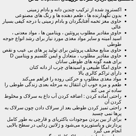
اکسترود شده از ترکیب چندین دانه و بادام زمینی
بدون نگهدارنده ها ، طعم دهنده ها و رنگ های مصنوعی
حاوی مغز تخمه آفتابگردان و بادام زمینی با درجه کیفی بسیار
عالی
حاوی مقادیر مطلوب پروتئین ، ویتامین ها ، مواد معدنی ،
اسید آمینه و سایر مواد مغذی مورد نیاز برای رشد انواع جوجه
طوطی
حاوی منابع مختلف پروتئین برای تولید پر های بی عیب و نقص
حاوی مقادیر مطلوب ، متعادل و ایمن کلسیم و ویتامین D
برای همه گونه های طوطی سانان
حاوی امگا طبیعی و اسیدهای چرب از دانه کتان
دارای تراکم کالری بالا
مواد مغذی مطلوب و حرکتی روده را فراهم می‌کند
طعم و مزه خوب آن انتقال به مرحله بعدی زندگی طوطی را
ساده تر می کند
راحتی آماده کردن : اضافه کردن آب داغ به سرلاک و مخلوط
کردن آن
راحتی تمیز کردن طوطی بعد از سرلاک دادن چون سرلاک به
پرها نمی چسبد
برای از بین بردن موجودات باکتریای و قارچی به طور کامل
پردازش و پاستوریزه می‌شود و ژلاتین زدایی در سطح بالایی
انجام می گیرد