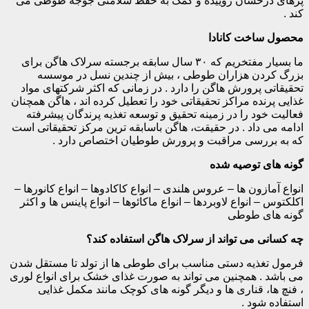
پرهای درخشان روییده و کمک به حفظ سلامتی جوجه طوطی می
کند .
محصول ساخت کانادا
ما بسیار مفتخریم که ۳۰ سال سابقه برجسته سرلاک هاگن برای
بزرگ کردن هزاران طوطی ، بیش از چندین نسل در موسسه
تحقیقاتی پرورش هاگن را دارد . در زمانی که اکثر شرکتهای مواد
غذایی پرنده مراکز تحقیقاتی خود را تعطیل کرده اند ، هاگن همچنان
فعالیت خود را در زمینه تحقیق و توسعه تغذیه پرندگان پیشرفته
ادامه می داد . در حقیقت، هاگن باسابقه ترین مرکز تحقیقاتی است
که به بررسی مراقبت و پرورش طوطیان اختصاص دارد .
گونه های توصیه شده
انواع آمازون ها – عروس هلندی – انواع کاکادوها – انواع کانورها –
اکلکتوس – انواع لاوبردها – انواع ماکائوها – انواع پاینس ها و اکثر
گونه های طوطی
چه کسانی می تواند از سرلاک هاگن استفاده کند؟
فرمول تغذیه دستی مناسب برای طوطی ها از تولد تا مستقل شدن
می باشد . همچنین می تواند به صورت غذای خشک برای انواع لوری
، فنچ ها، قناری ها و دیگر گونه های کوچک مانند مکمل غذایی
استفاده شود .