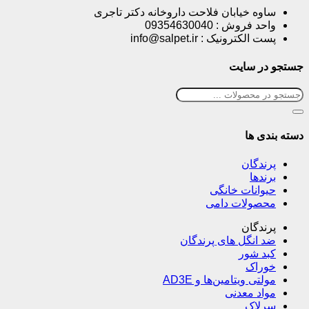
ساوه خیابان فلاحت داروخانه دکتر تاجری
واحد فروش : 09354630040
پست الکترونیک : info@salpet.ir
جستجو در سایت
دسته بندی ها
پرندگان
برندها
حیوانات خانگی
محصولات دامی
پرندگان
ضد انگل های پرندگان
کبد شور
خوراک
مولتی ویتامین‌ها و AD3E
مواد معدنی
سرلاک