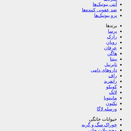
آنتی بیوتیک‌ها
ضد عفونی کننده‌ها
پرو بیوتیک‌ها
برندها
پرسا
رازک
رویان
عرفان
هاگن
پینتا
تابرنیل
داروهای دامی
راف
رانفرید
کویکو
لاتک
مانیتوبا
نکتون
ورسله لاگا
حیوانات خانگی
خوراک سگ و گربه
محصولات جانبی