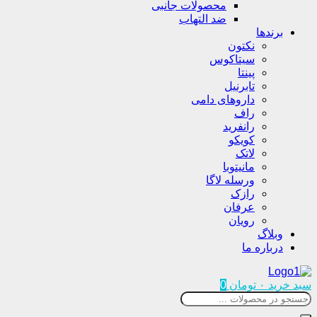
محصولات جانبی
ضد التهاب
برندها
نکتون
سیتاکوس
پینتا
تابرنیل
داروهای دامی
راف
رانفرید
کویکو
لاتک
مانیتوبا
ورسله لاگا
رازک
عرفان
رویان
وبلاگ
درباره ما
سبد خرید
۰
تومان
0