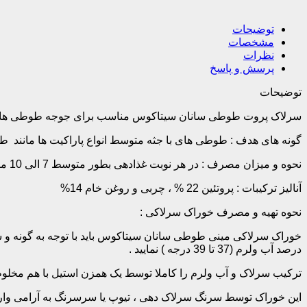
توضیحات
مشخصات
نظرات
پرسش و پاسخ
توضیحات
سرلاک پروت طوطی سانان سیتاکوس مناسب برای جوجه طوطی های با 
گونه های هدف : طوطی های با جثه متوسط انواع پاراکیت ها مانند ط
نحوه و میزان مصرف : در هر نوبت غذادهی بطور متوسط 7 الی 10 میلی لیتر از این محصول به ازای هر 100 گرم وزن بدن طوطی .
آنالیز ترکیبات : پروتئین 22 % ، چربی و روغن خام 14%
نحوه تهیه و مصرف خوراک سرلاکی :
درصد آب ولرم (37 تا 39 درجه ) نمایید .
ترکیب سرلاک و آب ولرم را کاملا توسط یک همزن استیل با هم مخلوط 
این خوراک توسط سرنگ سرلاک دهی ، تیوپ یا سرسرنگ به آرامی وارد 