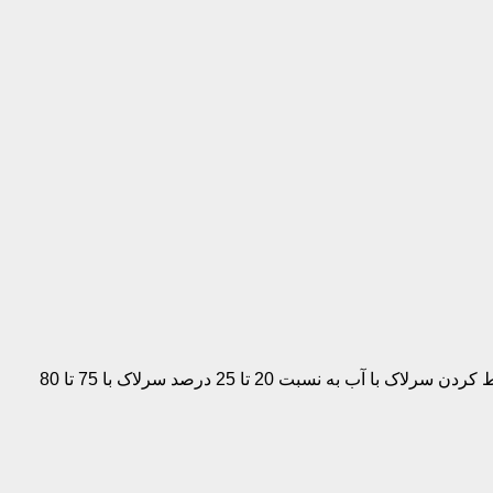
خوراک سرلاکی مینی طوطی سانان سیتاکوس باید با توجه به گونه و سن جوجه ها انتخاب شود . برای تهیه سرلاک می بایست اقدام به مخلوط کردن سرلاک با آب به نسبت 20 تا 25 درصد سرلاک با 75 تا 80