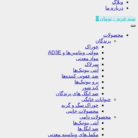
وبلاگ
درباره ما
سبد خرید
۰
تومان
0
محصولات
پرندگان
خوراک
مولتی ویتامین‌ها و AD3E
مواد معدنی
سرلاک
آنتی بیوتیک‌ها
ضد عفونی کننده‌ها
پرو بیوتیک‌ها
کبد شور
ضد انگل های پرندگان
حیوانات خانگی
خوراک سگ و گربه
محصولات جانبی
محصولات دامی
آنتی بیوتیک‌ها
ضد انگل‌ها
مکمل‌های ویتامینه معدنی