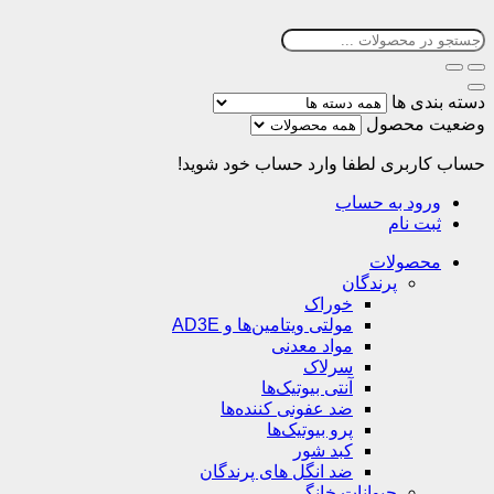
دسته بندی ها
وضعیت محصول
حساب کاربری
لطفا وارد حساب خود شوید!
ورود به حساب
ثبت نام
محصولات
پرندگان
خوراک
مولتی ویتامین‌ها و AD3E
مواد معدنی
سرلاک
آنتی بیوتیک‌ها
ضد عفونی کننده‌ها
پرو بیوتیک‌ها
کبد شور
ضد انگل های پرندگان
حیوانات خانگی