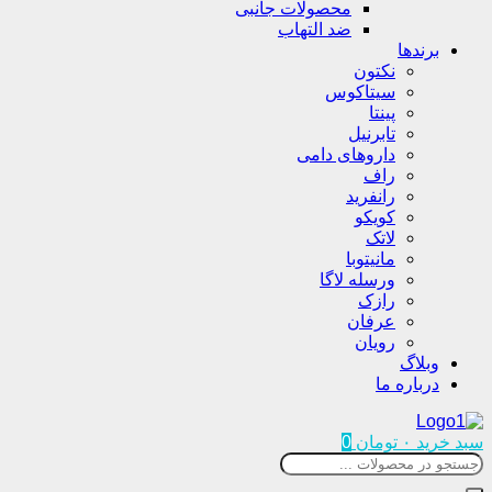
محصولات جانبی
ضد التهاب
برندها
نکتون
سیتاکوس
پینتا
تابرنیل
داروهای دامی
راف
رانفرید
کویکو
لاتک
مانیتوبا
ورسله لاگا
رازک
عرفان
رویان
وبلاگ
درباره ما
سبد خرید
۰
تومان
0