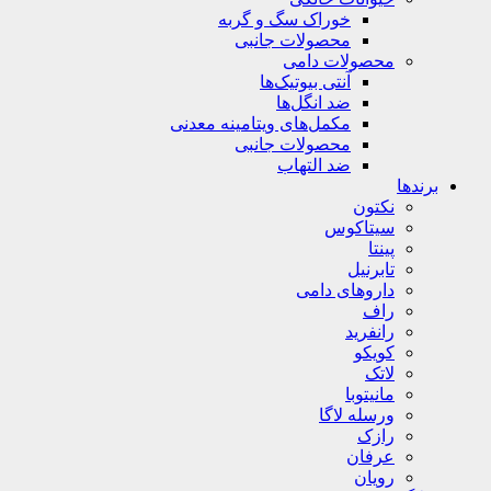
خوراک سگ و گربه
محصولات جانبی
محصولات دامی
آنتی بیوتیک‌ها
ضد انگل‌ها
مکمل‌های ویتامینه معدنی
محصولات جانبی
ضد التهاب
برندها
نکتون
سیتاکوس
پینتا
تابرنیل
داروهای دامی
راف
رانفرید
کویکو
لاتک
مانیتوبا
ورسله لاگا
رازک
عرفان
رویان