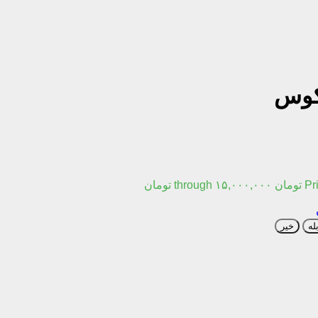
کوس
 تومان
له
خیر