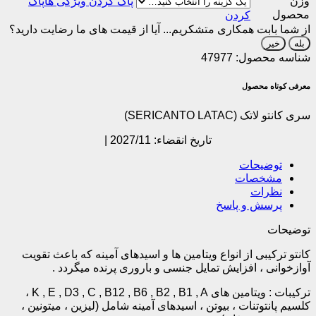
وزن
پاک
محصول
کردن
از شما بابت همکاری متشکریم...
آیا از قیمت های ما رضایت دارید؟
بله
خیر
شناسه محصول:
47977
معرفی کوتاه محصول
سری کانتو لاتک (SERICANTO LATAC)
تاریخ انقضاء: 2027/11 |
توضیحات
مشخصات
نظرات
پرسش و پاسخ
توضیحات
کانتو ترکیبی از انواع ویتامین ها و اسیدهای آمینه که باعث تقویت
آوازخوانی ، افزایش تمایل جنسی و باروری پرنده میگردد .
ترکیبات : ویتامین های K , E , D3 , C , B12 , B6 , B2 , B1 , A ،
کلسیم پانتوتنات ، بیوتن ، اسیدهای آمینه شامل (لیزین ، میتونین ،