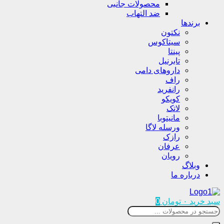
محصولات جانبی
ضد التهاب
برندها
نکتون
سیتاکوس
پینتا
تابرنیل
داروهای دامی
راف
رانفرید
کویکو
لاتک
مانیتوبا
ورسله لاگا
رازک
عرفان
رویان
وبلاگ
درباره ما
سبد خرید
۰
تومان
0