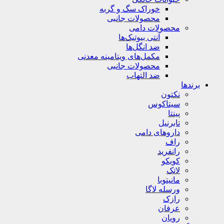
خوراک سگ و گربه
محصولات جانبی
محصولات دامی
آنتی بیوتیک‌ها
ضد انگل‌ها
مکمل‌های ویتامینه معدنی
محصولات جانبی
ضد التهاب
برندها
نکتون
سیتاکوس
پینتا
تابرنیل
داروهای دامی
راف
رانفرید
کویکو
لاتک
مانیتوبا
ورسله لاگا
رازک
عرفان
رویان