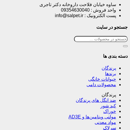
ساوه خیابان فلاحت داروخانه دکتر تاجری
واحد فروش : 09354630040
پست الکترونیک : info@salpet.ir
جستجو در سایت
دسته بندی ها
پرندگان
برندها
حیوانات خانگی
محصولات دامی
پرندگان
ضد انگل های پرندگان
کبد شور
خوراک
مولتی ویتامین‌ها و AD3E
مواد معدنی
سرلاک