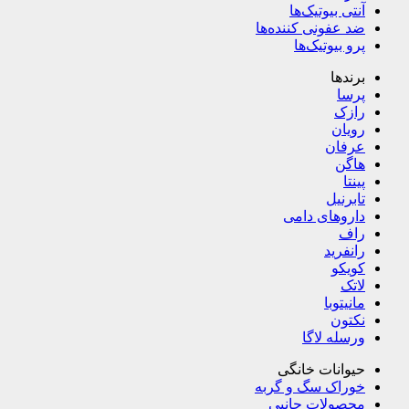
آنتی بیوتیک‌ها
ضد عفونی کننده‌ها
پرو بیوتیک‌ها
برندها
پرسا
رازک
رویان
عرفان
هاگن
پینتا
تابرنیل
داروهای دامی
راف
رانفرید
کویکو
لاتک
مانیتوبا
نکتون
ورسله لاگا
حیوانات خانگی
خوراک سگ و گربه
محصولات جانبی