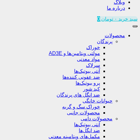
وبلاگ
درباره ما
سبد خرید
۰
تومان
0
محصولات
پرندگان
خوراک
مولتی ویتامین‌ها و AD3E
مواد معدنی
سرلاک
آنتی بیوتیک‌ها
ضد عفونی کننده‌ها
پرو بیوتیک‌ها
کبد شور
ضد انگل های پرندگان
حیوانات خانگی
خوراک سگ و گربه
محصولات جانبی
محصولات دامی
آنتی بیوتیک‌ها
ضد انگل‌ها
مکمل‌های ویتامینه معدنی