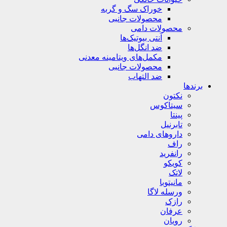
خوراک سگ و گربه
محصولات جانبی
محصولات دامی
آنتی بیوتیک‌ها
ضد انگل‌ها
مکمل‌های ویتامینه معدنی
محصولات جانبی
ضد التهاب
برندها
نکتون
سیتاکوس
پینتا
تابرنیل
داروهای دامی
راف
رانفرید
کویکو
لاتک
مانیتوبا
ورسله لاگا
رازک
عرفان
رویان