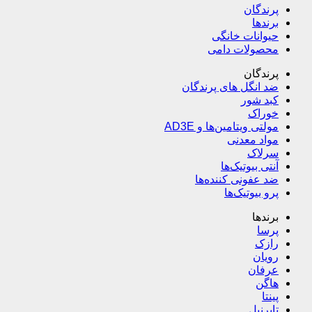
پرندگان
برندها
حیوانات خانگی
محصولات دامی
پرندگان
ضد انگل های پرندگان
کبد شور
خوراک
مولتی ویتامین‌ها و AD3E
مواد معدنی
سرلاک
آنتی بیوتیک‌ها
ضد عفونی کننده‌ها
پرو بیوتیک‌ها
برندها
پرسا
رازک
رویان
عرفان
هاگن
پینتا
تابرنیل