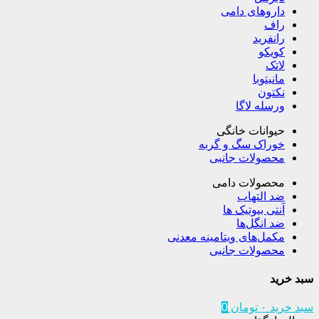
داروهای دامی
راف
رانفرید
کویکو
لاتک
مانیتوبا
نکتون
ورسله لاگا
حیوانات خانگی
خوراک سگ و گربه
محصولات جانبی
محصولات دامی
ضد التهاب
آنتی بیوتیک ها
ضد انگل‌ها
مکمل‌های ویتامینه معدنی
محصولات جانبی
سبد خرید
سبد خرید
۰
تومان
0