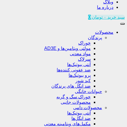
وبلاگ
درباره ما
سبد خرید
۰
تومان
0
محصولات
پرندگان
خوراک
مولتی ویتامین‌ها و AD3E
مواد معدنی
سرلاک
آنتی بیوتیک‌ها
ضد عفونی کننده‌ها
پرو بیوتیک‌ها
کبد شور
ضد انگل های پرندگان
حیوانات خانگی
خوراک سگ و گربه
محصولات جانبی
محصولات دامی
آنتی بیوتیک‌ها
ضد انگل‌ها
مکمل‌های ویتامینه معدنی