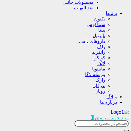
محصولات جانبی
ضد التهاب
برندها
نکتون
سیتاکوس
پینتا
تابرنیل
داروهای دامی
راف
رانفرید
کویکو
لاتک
مانیتوبا
ورسله لاگا
رازک
عرفان
رویان
وبلاگ
درباره ما
سبد خرید
۰
تومان
0