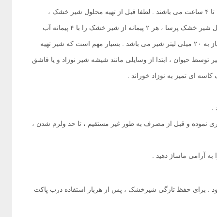
نوزادان تازه متولد شده بسته به سن آنها نیازمند مصرف شیر در هر ۲ تا ۴ ساعت می باشند . لطفا قبل از تهیه محلول شیر خشک ،
دست های خود را به خوبی بشویید . برای تهیه شیر مورد نیاز در فرمول شیر خشک پرسا ، هر ۲ پیمانه از شیر خشک را با ۴ پیمانه آب
ولرم مخلوط نمائید . به ازای هر ۱۰۰ گرم از وزن نوزاد در هر وعده نیاز به ۲۰ میلی لیتر شیر می باشد . بسیار مهم است که شیر تهیه
وسط حیوان ، ابتدا از وسایلی مانند شیشه شیر نوزاد و یا قاشق
کاسه ای تمیز به نوزاد خوراند .
.
ری نموده و قبل از مصرف به طور غیر مستقیم ، تا حد ولرم شدن ،
ه آرامی ماساژ دهید .
د . برای حفظ تازگی شیرخشک ، پس از هربار استفاده درب پاکت