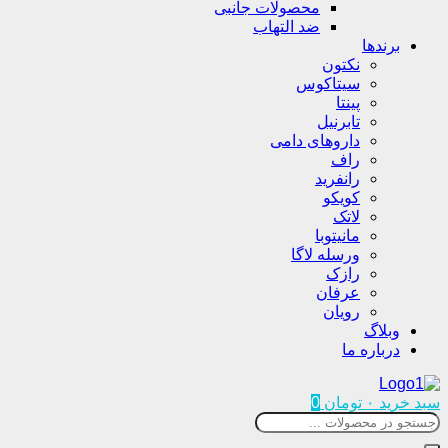
محصولات جانبی
ضد التهاب
برندها
نکتون
سیتاکوس
پینتا
تابرنیل
داروهای دامی
راف
رانفرید
کویکو
لاتک
مانیتوبا
ورسله لاگا
رازک
عرفان
رویان
وبلاگ
درباره ما
سبد خرید
۰
تومان
0