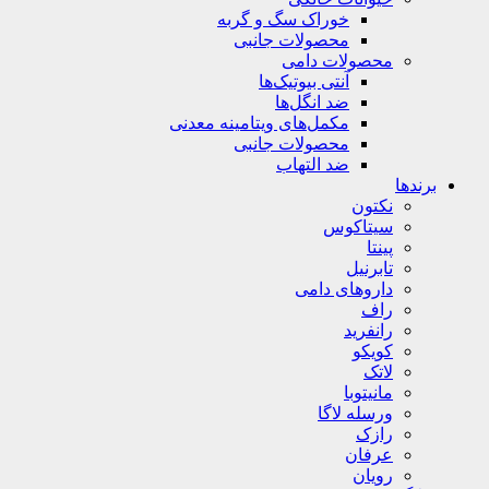
خوراک سگ و گربه
محصولات جانبی
محصولات دامی
آنتی بیوتیک‌ها
ضد انگل‌ها
مکمل‌های ویتامینه معدنی
محصولات جانبی
ضد التهاب
برندها
نکتون
سیتاکوس
پینتا
تابرنیل
داروهای دامی
راف
رانفرید
کویکو
لاتک
مانیتوبا
ورسله لاگا
رازک
عرفان
رویان