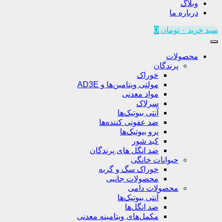
وبلاگ
درباره ما
سبد خرید
۰
تومان
0
محصولات
پرندگان
خوراک
مولتی ویتامین‌ها و AD3E
مواد معدنی
سرلاک
آنتی بیوتیک‌ها
ضد عفونی کننده‌ها
پرو بیوتیک‌ها
کبد شور
ضد انگل های پرندگان
حیوانات خانگی
خوراک سگ و گربه
محصولات جانبی
محصولات دامی
آنتی بیوتیک‌ها
ضد انگل‌ها
مکمل‌های ویتامینه معدنی