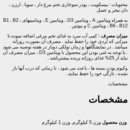
محتویات : بیسکویت ، پودر سوخاری تخم مرغ دار ، سویا ، ارزن ،
دان نیجر و عسل
به همراه ویتامین A ، ویتامین D3 ، ویتامین E ، ویتامینهای B1 ، B2 ،
B6 ، B12 ، ویتامین C و بیوتین
میزان مصرف :
کمی آب سرد به غذای تخم مرغی اضافه نموده تا
میزانی که تُردی خود را حفظ نماید . مصرف آن بصورت روزانه
میباشد . در نمایشگاهها و زمان تولکی دوبار در هفته توصیه می شود
. با توجه به غنی بودن این محصول با ویتامین D3 ، میزان مصرف آن
نباید از 25% غذای روزانه پرنده بیشترباشد .
وکیوم بودن بسته ها ، باعث می شود ، تا زمانی که درب آنها باز
نشده ، تازگی خود را حفظ نمایند .
مشخصات
مشخصات
وزن محصول
وزن 5 کیلوگرم
,
وزن 1 کیلوگرم