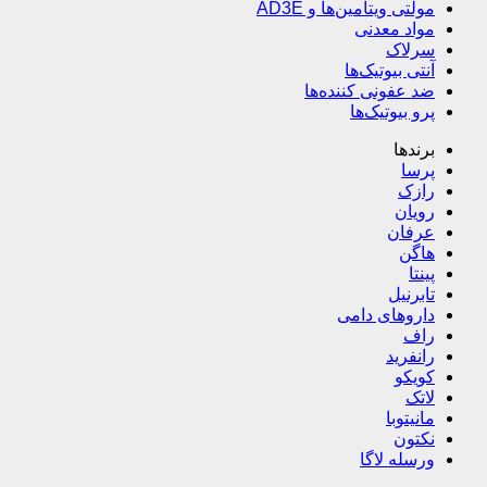
مولتی ویتامین‌ها و AD3E
مواد معدنی
سرلاک
آنتی بیوتیک‌ها
ضد عفونی کننده‌ها
پرو بیوتیک‌ها
برندها
پرسا
رازک
رویان
عرفان
هاگن
پینتا
تابرنیل
داروهای دامی
راف
رانفرید
کویکو
لاتک
مانیتوبا
نکتون
ورسله لاگا