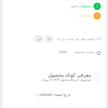
محصولات دامی
0 از 5
آیا از قیمت های ما رضایت دارید؟
بله
خیر
شناسه محصول:
46581
معرفی کوتاه محصول
لوامیزول+تریکلابندازول 8/75 % رویان
تاریخ انقضاء: 1406/08 |