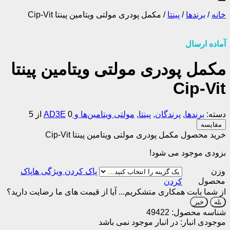
خانه
/
برندها
/
پینتا
/
مکمل پودری مولتی ویتامین پینتا Cip-Vit
آماده ارسال
مکمل پودری مولتی ویتامین پینتا
Cip-Vit
دسته:
برندها
,
پرندگان
,
پینتا
,
مولتی ویتامین‌ها و AD3E
0 از 5
مقایسه
خرید محصول مکمل پودری مولتی ویتامین پینتا Cip-Vit
بزودی موجود می شود!
وزن
پاک
محصول
کردن
از شما بابت همکاری متشکریم...
آیا از قیمت های ما رضایت دارید؟
بله
خیر
شناسه محصول:
49422
موجودی انبار:
در انبار موجود نمی باشد