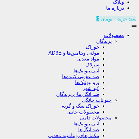
وبلاگ
درباره ما
سبد خرید
۰
تومان
0
محصولات
پرندگان
خوراک
مولتی ویتامین‌ها و AD3E
مواد معدنی
سرلاک
آنتی بیوتیک‌ها
ضد عفونی کننده‌ها
پرو بیوتیک‌ها
کبد شور
ضد انگل های پرندگان
حیوانات خانگی
خوراک سگ و گربه
محصولات جانبی
محصولات دامی
آنتی بیوتیک‌ها
ضد انگل‌ها
مکمل‌های ویتامینه معدنی