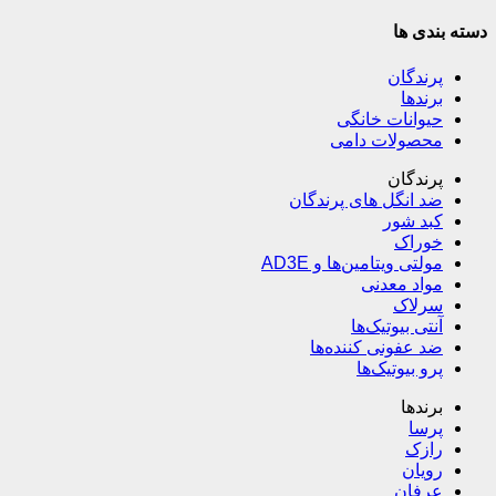
دسته بندی ها
پرندگان
برندها
حیوانات خانگی
محصولات دامی
پرندگان
ضد انگل های پرندگان
کبد شور
خوراک
مولتی ویتامین‌ها و AD3E
مواد معدنی
سرلاک
آنتی بیوتیک‌ها
ضد عفونی کننده‌ها
پرو بیوتیک‌ها
برندها
پرسا
رازک
رویان
عرفان