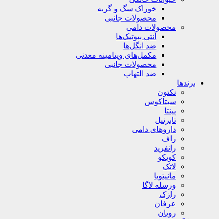
خوراک سگ و گربه
محصولات جانبی
محصولات دامی
آنتی بیوتیک‌ها
ضد انگل‌ها
مکمل‌های ویتامینه معدنی
محصولات جانبی
ضد التهاب
برندها
نکتون
سیتاکوس
پینتا
تابرنیل
داروهای دامی
راف
رانفرید
کویکو
لاتک
مانیتوبا
ورسله لاگا
رازک
عرفان
رویان