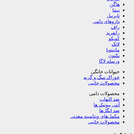
هاگن
پینتا
تابرنیل
داروهای دامی
راف
رانفرید
کویکو
لاتک
مانیتوبا
نکتون
ورسله لاگا
حیوانات خانگی
خوراک سگ و گربه
محصولات جانبی
محصولات دامی
ضد التهاب
آنتی بیوتیک ها
ضد انگل‌ها
مکمل‌های ویتامینه معدنی
محصولات جانبی
سبد خرید