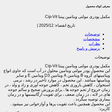
معرفی کوتاه محصول
مکمل پودری مولتی ویتامین پینتا Cip-Vit
تاریخ انقضاء: 2025/12 |
توضیحات
مشخصات
نظرات
پرسش و پاسخ
توضیحات
مکمل پودری مولتی ویتامین پینتا Cip-Vit
این محصول پودر مولتی ویتامین محلول در آب است که حاوی انواع
ویتامینهای گروه
B
ویتامین
A
ویتامین
D3
ویتامین E
و سایر
ویتامینها میباشد . این محصول در موارد تأخیر در رشد ، نرمی
استخوان ، کاهش باروری تخم ، کاهش جوجه آوری و زاد و ولد ، در
زمان خروج از تخم جوجه ها ، برای پرورش صحیح و سالم جوجه
های در لانه ، در زمان ضعف ، برای تقویت ارگانیسمها و در زمان
بیماری توصیه میگردد .
این محصول همچنین باعث تقویت پرها و آوازخوانی نیز میشود .
کاربرد: