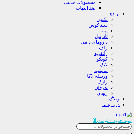
محصولات جانبی
ضد التهاب
برندها
نکتون
سیتاکوس
پینتا
تابرنیل
داروهای دامی
راف
رانفرید
کویکو
لاتک
مانیتوبا
ورسله لاگا
رازک
عرفان
رویان
وبلاگ
درباره ما
سبد خرید
۰
تومان
0