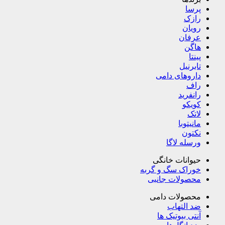
پرسا
رازک
رویان
عرفان
هاگن
پینتا
تابرنیل
داروهای دامی
راف
رانفرید
کویکو
لاتک
مانیتوبا
نکتون
ورسله لاگا
حیوانات خانگی
خوراک سگ و گربه
محصولات جانبی
محصولات دامی
ضد التهاب
آنتی بیوتیک ها