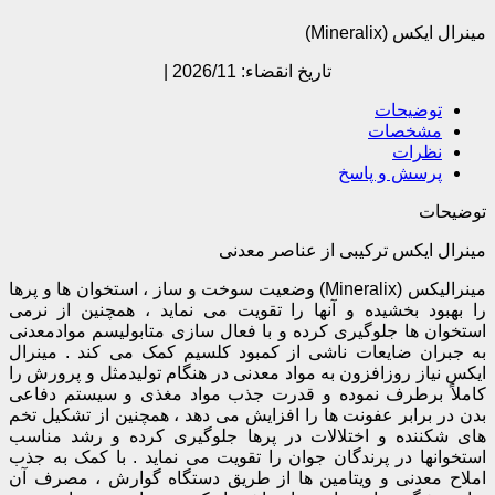
مینرال ایکس (Mineralix)
تاریخ انقضاء: 2026/11 |
توضیحات
مشخصات
نظرات
پرسش و پاسخ
توضیحات
مینرال ایکس ترکیبی از عناصر معدنی
مینرالیکس (Mineralix) وضعیت سوخت و ساز ، استخوان ها و پرها
را بهبود بخشیده و آنها را تقویت می نماید ، همچنین از نرمی
استخوان ها جلوگیری کرده و با فعال سازی متابولیسم موادمعدنی
به جبران ضایعات ناشی از کمبود کلسیم کمک می کند . مینرال
ایکس نیاز روزافزون به مواد معدنی در هنگام تولیدمثل و پرورش را
کاملاً برطرف نموده و قدرت جذب مواد مغذی و سیستم دفاعی
بدن در برابر عفونت ها را افزایش می دهد ، همچنین از تشکیل تخم
های شکننده و اختلالات در پرها جلوگیری کرده و رشد مناسب
استخوانها در پرندگان جوان را تقویت می نماید . با کمک به جذب
املاح معدنی و ویتامین ها از طریق دستگاه گوارش ، مصرف آن