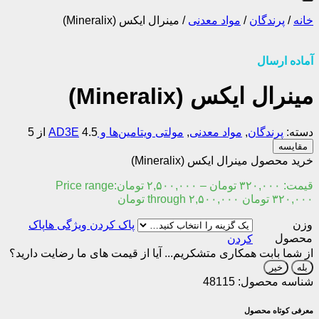
خانه
/
پرندگان
/
مواد معدنی
/
مینرال ایکس (Mineralix)
آماده ارسال
مینرال ایکس (Mineralix)
دسته:
پرندگان
,
مواد معدنی
,
مولتی ویتامین‌ها و AD3E
4.5 از 5
مقایسه
خرید محصول مینرال ایکس (Mineralix)
قیمت:
۳۲۰,۰۰۰
تومان
–
۲,۵۰۰,۰۰۰
تومان
Price range:
۳۲۰,۰۰۰ تومان through ۲,۵۰۰,۰۰۰ تومان
وزن
پاک
محصول
کردن
از شما بابت همکاری متشکریم...
آیا از قیمت های ما رضایت دارید؟
بله
خیر
شناسه محصول:
48115
معرفی کوتاه محصول