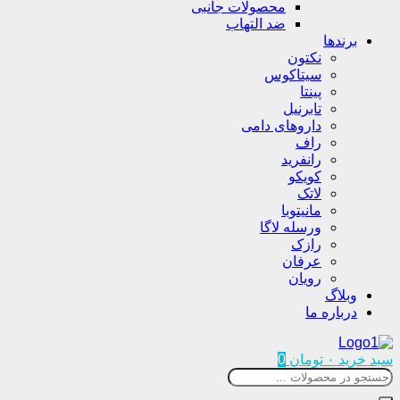
محصولات جانبی
ضد التهاب
برندها
نکتون
سیتاکوس
پینتا
تابرنیل
داروهای دامی
راف
رانفرید
کویکو
لاتک
مانیتوبا
ورسله لاگا
رازک
عرفان
رویان
وبلاگ
درباره ما
سبد خرید
۰
تومان
0