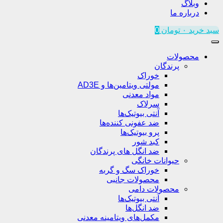
وبلاگ
درباره ما
سبد خرید
۰
تومان
0
محصولات
پرندگان
خوراک
مولتی ویتامین‌ها و AD3E
مواد معدنی
سرلاک
آنتی بیوتیک‌ها
ضد عفونی کننده‌ها
پرو بیوتیک‌ها
کبد شور
ضد انگل های پرندگان
حیوانات خانگی
خوراک سگ و گربه
محصولات جانبی
محصولات دامی
آنتی بیوتیک‌ها
ضد انگل‌ها
مکمل‌های ویتامینه معدنی