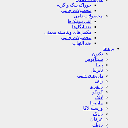
خوراک سگ و گربه
محصولات جانبی
محصولات دامی
آنتی بیوتیک‌ها
ضد انگل‌ها
مکمل‌های ویتامینه معدنی
محصولات جانبی
ضد التهاب
برندها
نکتون
سیتاکوس
پینتا
تابرنیل
داروهای دامی
راف
رانفرید
کویکو
لاتک
مانیتوبا
ورسله لاگا
رازک
عرفان
رویان