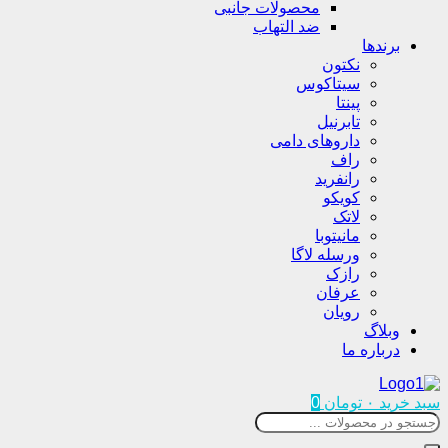
محصولات جانبی
ضد التهاب
برندها
نکتون
سیتاکوس
پینتا
تابرنیل
داروهای دامی
راف
رانفرید
کویکو
لاتک
مانیتوبا
ورسله لاگا
رازک
عرفان
رویان
وبلاگ
درباره ما
سبد خرید
۰
تومان
0