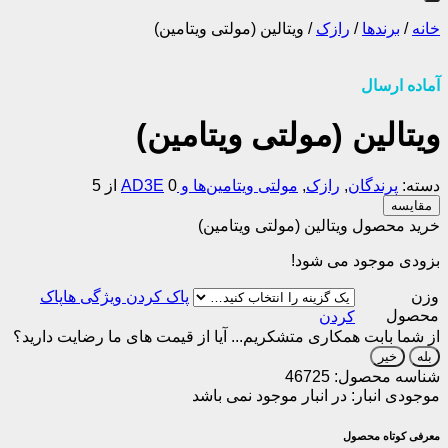
خانه
/
برندها
/
رازک
/
ویتالین (مولتی ویتامین)
آماده ارسال
ویتالین (مولتی ویتامین)
دسته:
پرندگان
,
رازک
,
مولتی ویتامین‌ها و AD3E
0 از 5
مقایسه
خرید محصول ویتالین (مولتی ویتامین)
بزودی موجود می شود!
وزن
پاک
محصول
کردن
از شما بابت همکاری متشکریم...
آیا از قیمت های ما رضایت دارید؟
بله
خیر
شناسه محصول:
46725
موجودی انبار:
در انبار موجود نمی باشد
معرفی کوتاه محصول