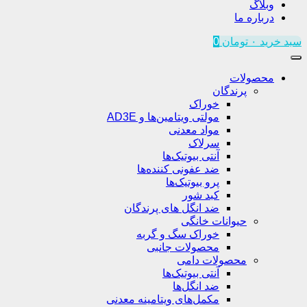
وبلاگ
درباره ما
سبد خرید
۰
تومان
0
محصولات
پرندگان
خوراک
مولتی ویتامین‌ها و AD3E
مواد معدنی
سرلاک
آنتی بیوتیک‌ها
ضد عفونی کننده‌ها
پرو بیوتیک‌ها
کبد شور
ضد انگل های پرندگان
حیوانات خانگی
خوراک سگ و گربه
محصولات جانبی
محصولات دامی
آنتی بیوتیک‌ها
ضد انگل‌ها
مکمل‌های ویتامینه معدنی