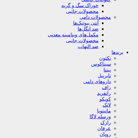
خوراک سگ و گربه
محصولات جانبی
محصولات دامی
آنتی بیوتیک‌ها
ضد انگل‌ها
مکمل‌های ویتامینه معدنی
محصولات جانبی
ضد التهاب
برندها
نکتون
سیتاکوس
پینتا
تابرنیل
داروهای دامی
راف
رانفرید
کویکو
لاتک
مانیتوبا
ورسله لاگا
رازک
عرفان
رویان