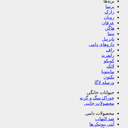
برندها
پرسا
رازک
رویان
عرفان
هاگن
پینتا
تابرنیل
داروهای دامی
راف
رانفرید
کویکو
لاتک
مانیتوبا
نکتون
ورسله لاگا
حیوانات خانگی
خوراک سگ و گربه
محصولات جانبی
محصولات دامی
ضد التهاب
آنتی بیوتیک ها