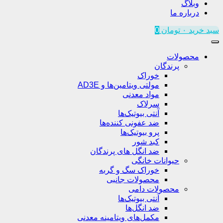
وبلاگ
درباره ما
سبد خرید
۰
تومان
0
محصولات
پرندگان
خوراک
مولتی ویتامین‌ها و AD3E
مواد معدنی
سرلاک
آنتی بیوتیک‌ها
ضد عفونی کننده‌ها
پرو بیوتیک‌ها
کبد شور
ضد انگل های پرندگان
حیوانات خانگی
خوراک سگ و گربه
محصولات جانبی
محصولات دامی
آنتی بیوتیک‌ها
ضد انگل‌ها
مکمل‌های ویتامینه معدنی