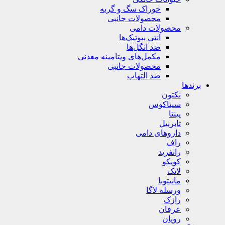
خوراک سگ و گربه
محصولات جانبی
محصولات دامی
آنتی بیوتیک‌ها
ضد انگل‌ها
مکمل‌های ویتامینه معدنی
محصولات جانبی
ضد التهاب
برندها
نکتون
سیتاکوس
پینتا
تابرنیل
داروهای دامی
راف
رانفرید
کویکو
لاتک
مانیتوبا
ورسله لاگا
رازک
عرفان
رویان