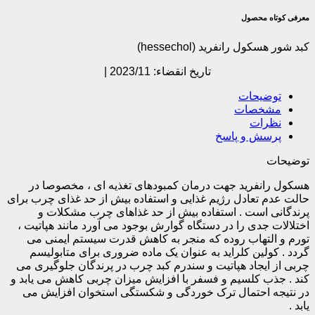
معرفی کوتاه محصول
کبد شور هسکول رانفرید (hessechol)
تاریخ انقضاء: 2023/11 |
توضیحات
مشخصات
نظرات
پرسش و پاسخ
توضیحات
هسکول رانفرید جهت درمان کمبودهای تغذیه ای ، مخصوصا در
حالت عدم تعادل رژیم غذایی و استفاده بیش از حد غذای چرب برای
پرندگانی است . استفاده بیش از حد غذاهای چرب مشکلات و
اختلالات جدی را در دستگاه گوارش بوجود می آورد مانند هپاتیت ،
تورم و التهاب روده که منجر به کاهش قدرت سیستم ایمنی می
گردد . کولین کلراید به عنوان یک ماده ضروری برای متابولیسم
چربی از ایجاد هپاتیت و سندرم کبد چرب در پرندگان جلوگیری می
کند . جذب کلسیم و فسفر با افزایش میزان چربی کاهش می یابد و
در نتیجه احتمال ترک خوردگی و شکستگی استخوان افزایش می
یابد .