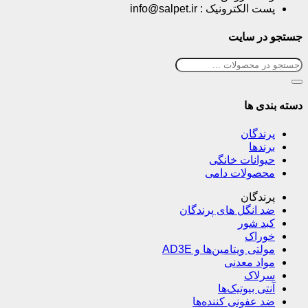
پست الکترونیک : info@salpet.ir
جستجو در سایت
دسته بندی ها
پرندگان
برندها
حیوانات خانگی
محصولات دامی
پرندگان
ضد انگل های پرندگان
کبد شور
خوراک
مولتی ویتامین‌ها و AD3E
مواد معدنی
سرلاک
آنتی بیوتیک‌ها
ضد عفونی کننده‌ها