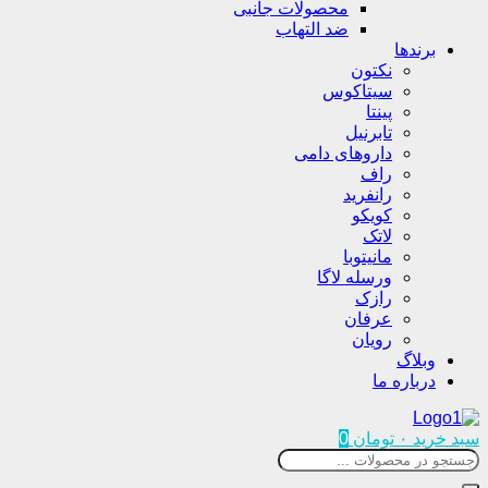
محصولات جانبی
ضد التهاب
برندها
نکتون
سیتاکوس
پینتا
تابرنیل
داروهای دامی
راف
رانفرید
کویکو
لاتک
مانیتوبا
ورسله لاگا
رازک
عرفان
رویان
وبلاگ
درباره ما
سبد خرید
۰
تومان
0