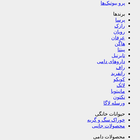
پرو بیوتیک‌ها
برندها
پرسا
رازک
رویان
عرفان
هاگن
پینتا
تابرنیل
داروهای دامی
راف
رانفرید
کویکو
لاتک
مانیتوبا
نکتون
ورسله لاگا
حیوانات خانگی
خوراک سگ و گربه
محصولات جانبی
محصولات دامی