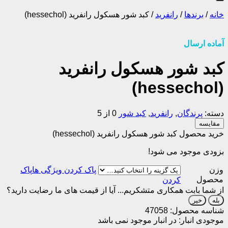
خانه
/
برندها
/
رانفرید
/
کبد شور هسکول رانفرید (hessechol)
آماده ارسال
کبد شور هسکول رانفرید
(hessechol)
دسته:
پرندگان
,
رانفرید
,
کبد شور
0 از 5
مقایسه
خرید محصول کبد شور هسکول رانفرید (hessechol)
بزودی موجود می شود!
وزن
پاک
محصول
کردن
از شما بابت همکاری متشکریم...
آیا از قیمت های ما رضایت دارید؟
بله
خیر
شناسه محصول:
47058
موجودی انبار:
در انبار موجود نمی باشد