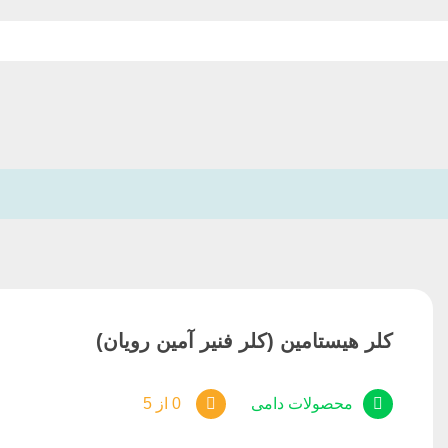
کلر هیستامین (کلر فنیر آمین رویان)
محصولات دامی
0 از 5