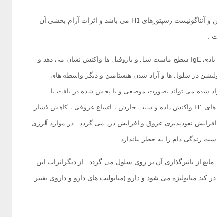
کلر فنیرآمین مالئات از اولین نسل آنتی هیستامین های آلکیلا‌مین و آنتاگونیست رسپتورهای H1 می باشد و اثرات آرام بخشی آن
.‌
در واکنش های آلرژیک ، یک عامل آلرژن (یک آنتی ژن ) با آنتی بادی ‌IgE‌ سطح ماست سل و بازوفیل ها واکنش نشان می دهد و
نولیشن در سلول ها و آزاد شدن هیستامین و دیگر واسطه های
زاد شده می تواند بصورت موضعی و یا پخش شده در بافت با
گیرنده های هیستامینی واکنش نشان بدهد . هیستامین با گیرنده های H1 واکنش داده و سبب خارش ، اتساع عروقی ، کاهش فشار
افزایش نفوذپذیری عروق و افزایش درد می گردد . در موارد آلرژی
ت زندگی دام را به خطر بیاندازد .‌
 مانع از تاثیرگذاری آن بر روی سلول می گردد . از دیگراثرات این
ر کبد متابولیزه می شود و دارو (متابولیت های دارو و داروی تغییر