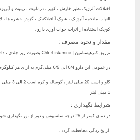
اختلالات آلرژیک نظیر خارش ، کهیر ، درماتیت ، رینیت و آبری
التهاب ملتحمه آلرژیک ، شوک آنافیلاکتیک ، گزش حشره ها ، لا
کوچک استفاده از اثرات خواب آوری دارو .‌
مقدار و نحوه مصرف :
تزریق کلرهیستامین | Chlorhistamine بصورت زیر جلدی ، داخل عضلانی و داخل صفاقی می‌باشد .‌
دز عمومی این دارو 0/4 الی 0/5 میلی‌گرم به ازای هر کیلوگرم وزن بدن بوده که بصورت تقریبی معادل مقادیر زیر است :‌
1 میلی لیتر ‌
شرایط نگهداری :
در دمای کمتر از 25 درجه سلسیوس و دور از نور نگهداری شود .‌
‌ از یخ زدگی محافظت گردد .‌‌‌