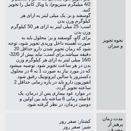
4/2 میلی­گرم منیزیوم)، یا ویال کامل را تجویز
کنید.
گوسفند و بز: یک میلی لیتر به ازای هر
کیلوگرم وزن بدن
اسب: 25 میلی لیتر به ازای هر 50 کیلوگرم
وزن بدن
برای گاو، گوسفند و بز: محلول باید به
نحوه تجویز
صورت آهسته داخل وریدی تجویز شود، توجه
و میزان
شود که زمان تجویز شدن دارو حداقل 20
دقیقه می­باشد.برای اسب: نباید بیش از 32/0-
16/0 میلی لیتر به ازای هر کیلوگرم وزن
بدن در هر ساعت تجویز شود. توصیه می­شود
که دز مورد نیاز به صورت 1 به 4 در محلول
دکستروز یا سالین ایزوتونیک رقیق شود.
انفوزیون دارو باید در بازه زمانی حداقل 2
ساعته تجویز گردد.
در موارد عود بیماری پس از درمان، یک
فاصله زمانی 6 ساعته باید بین اولین و
دومین درمان، در نظر گرفته شود.
مدت زمان
کشتار: صفر روز
پرهیز از
شیر: صفر روز
مصرف