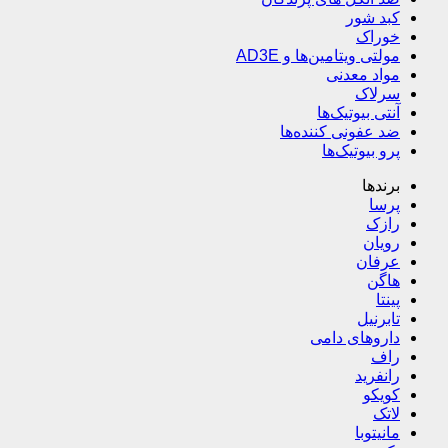
کبد شور
خوراک
مولتی ویتامین‌ها و AD3E
مواد معدنی
سرلاک
آنتی بیوتیک‌ها
ضد عفونی کننده‌ها
پرو بیوتیک‌ها
برندها
پرسا
رازک
رویان
عرفان
هاگن
پینتا
تابرنیل
داروهای دامی
راف
رانفرید
کویکو
لاتک
مانیتوبا