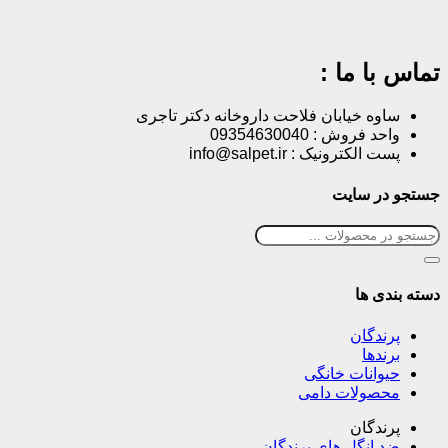
تماس با ما :
ساوه خیابان فلاحت داروخانه دکتر تاجری
واحد فروش : 09354630040
پست الکترونیک : info@salpet.ir
جستجو در سایت
دسته بندی ها
پرندگان
برندها
حیوانات خانگی
محصولات دامی
پرندگان
ضد انگل های پرندگان