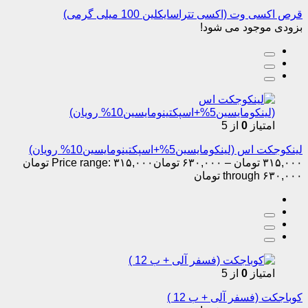
قرص اکسی وت (اکسی تتراسایکلین 100 میلی گرمی)
بزودی موجود می شود!
امتیاز
0
از 5
لینکوجکت اس (لینکومایسین5%+اسپکتینومایسین10% رویان)
۳۱۵,۰۰۰
تومان
–
۶۳۰,۰۰۰
تومان
Price range: ۳۱۵,۰۰۰ تومان
through ۶۳۰,۰۰۰ تومان
امتیاز
0
از 5
کوباجکت (فسفر آلی + ب 12 )