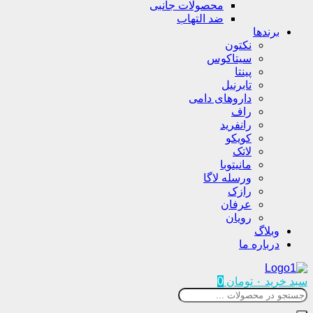
محصولات جانبی
ضد التهاب
برندها
نکتون
سیتاکوس
پینتا
تابرنیل
داروهای دامی
راف
رانفرید
کویکو
لاتک
مانیتوبا
ورسله لاگا
رازک
عرفان
رویان
وبلاگ
درباره ما
سبد خرید
۰
تومان
0