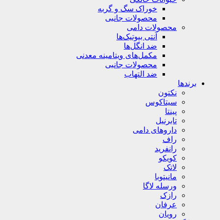
خوراک سگ و گربه
محصولات جانبی
محصولات دامی
آنتی بیوتیک‌ها
ضد انگل‌ها
مکمل‌های ویتامینه معدنی
محصولات جانبی
ضد التهاب
برندها
نکتون
سیتاکوس
پینتا
تابرنیل
داروهای دامی
راف
رانفرید
کویکو
لاتک
مانیتوبا
ورسله لاگا
رازک
عرفان
رویان