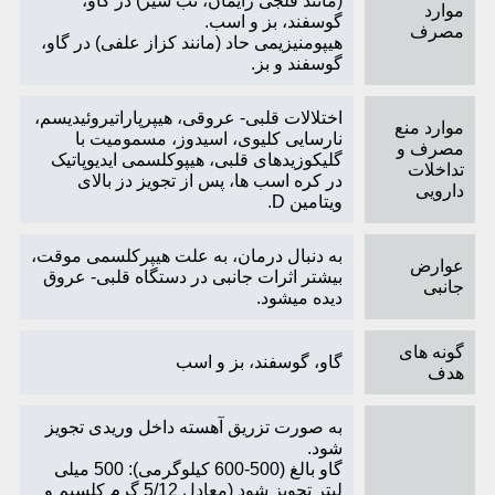
(مانند فلجی زایمان، تب شیر) در گاو،
موارد
گوسفند، بز و اسب.
مصرف
هیپومنیزیمی حاد (مانند کزاز علفی) در گاو،
گوسفند و بز.
اختلالات قلبی- عروقی، هیپرپاراتیروئیدیسم،
موارد منع
نارسایی کلیوی، اسیدوز، مسمومیت با
مصرف و
گلیکوزیدهای قلبی، هیپوکلسمی ایدیوپاتیک
تداخلات
در کره اسب ها، پس از تجویز دز بالای
دارویی
ویتامین D.
به دنبال درمان، به علت هیپرکلسمی موقت،
عوارض
بیشتر اثرات جانبی در دستگاه قلبی- عروق
جانبی
دیده می­شود.
گونه های
گاو، گوسفند، بز و اسب
هدف
به صورت تزریق آهسته داخل وریدی تجویز
شود.
گاو بالغ (500-600 کیلوگرمی): 500 میلی
لیتر تجویز شود (معادل 5/12 گرم کلسیم و