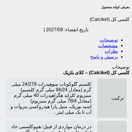
معرفی کوتاه محصول
کلسی کل (Calcikel)
تاریخ انقضاء: 2027/08 |
توضیحات
مشخصات
نظرات
پرسش و پاسخ
توضیحات
کلسی کل
(Calcikel)
– کلای بلژیک
کلسیم گلوکونات منوهیدرات 24/279 میلی
گرم (معادل 96/24 میلی گرم کلسیم)
منیزیوم کلراید هگزاهیدرات 40 میلی گرم
ترکیب
(معادل 78/4 میلی گرم منیزیوم)
اسید بوریک، متیل پارا هیدروکسی بنزوآت و
آب تا یک میلی لیتر .
در درمان مواردی از قبیل: هیپوکلسمی حاد