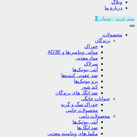
وبلاگ
درباره ما
سبد خرید
۰
تومان
0
محصولات
پرندگان
خوراک
مولتی ویتامین‌ها و AD3E
مواد معدنی
سرلاک
آنتی بیوتیک‌ها
ضد عفونی کننده‌ها
پرو بیوتیک‌ها
کبد شور
ضد انگل های پرندگان
حیوانات خانگی
خوراک سگ و گربه
محصولات جانبی
محصولات دامی
آنتی بیوتیک‌ها
ضد انگل‌ها
مکمل‌های ویتامینه معدنی