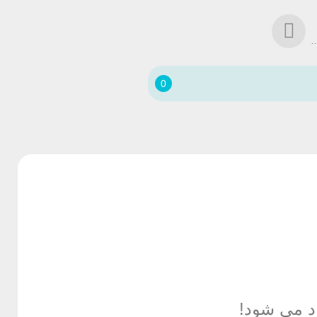
د حساب خود شوید!
0
د می شود!