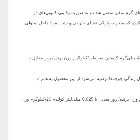
‌های گرم منفی متصل شده و به صورت رقابتی کاتیون‌های دو
دی جا به جا کرده که منجر به پارگی غشای خارجی و نشت مواد داخل سلولی
: جهت پیشگیری از ابتلای به عفونت‌های ناشی از ای‌کلای از 4 میلی‌گرم کلستین سولفات/کیلوگرم وزن پرنده/ روز معادل با
ل زندگی جوجه‌ها توصیه می‌شود از این محصول به همراه
: جهت درمان گله‌ از دوز 5 میلی‌گرم کلستین سولفات/کیلوگرم وزن پرنده/ روز معادل با 0.025 میلی‌لیتر کولیدم 20/کیلوگرم وزن