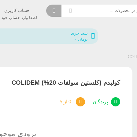
حساب کاربری
لطفا وار
سبد خرید
تومان
۰
کولیدم (کلستین سولفات 20%) COLIDEM
پرندگان
0 از 5
بزودی موجو